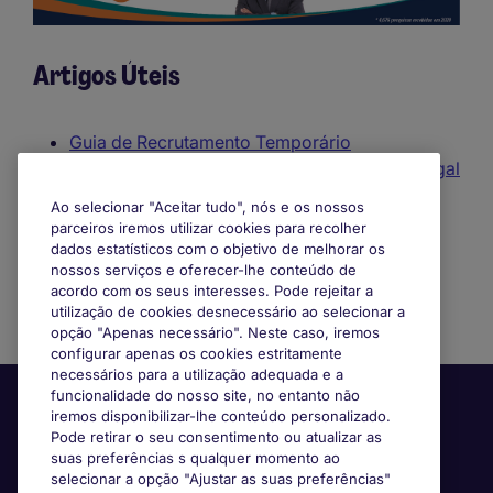
Artigos Úteis
Guia de Recrutamento Temporário
A evolução do trabalho temporário em Portugal
Criar uma descrição de funções eficaz
Ao selecionar "Aceitar tudo", nós e os nossos
9 razões para se associar à Michael Page
parceiros iremos utilizar cookies para recolher
O que procurar no CV de um trabalhador
dados estatísticos com o objetivo de melhorar os
nossos serviços e oferecer-lhe conteúdo de
temporário
acordo com os seus interesses. Pode rejeitar a
utilização de cookies desnecessário ao selecionar a
opção "Apenas necessário". Neste caso, iremos
configurar apenas os cookies estritamente
necessários para a utilização adequada e a
funcionalidade do nosso site, no entanto não
iremos disponibilizar-lhe conteúdo personalizado.
Pode retirar o seu consentimento ou atualizar as
suas preferências s qualquer momento ao
selecionar a opção "Ajustar as suas preferências"