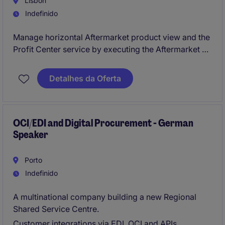
Lisbon
Indefinido
Manage horizontal Aftermarket product view and the
Profit Center service by executing the Aftermarket &
Service strategy for long-term customer retention.
Drive Aftermarket & Service as a role model for
Detalhes da Oferta
'indirect' ALGs within the region.
OCI/EDI and Digital Procurement - German
Speaker
Porto
Indefinido
A multinational company building a new Regional
Shared Service Centre.
Customer integrations via EDI, OCI and APIs,