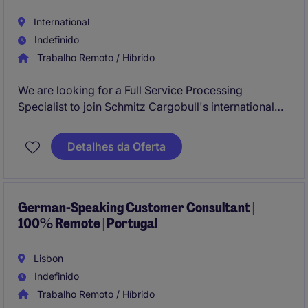
International
Indefinido
Trabalho Remoto / Híbrido
We are looking for a Full Service Processing
Specialist to join Schmitz Cargobull's international
team. The role involves processing repair cases,
managing contract-related activities, supporting
Detalhes da Oferta
customers and suppliers, and coordinating
information across multiple stakeholders. This is an
excellent opportunity to develop a career within a
multinational company and gain exposure to
German-Speaking Customer Consultant |
100% Remote | Portugal
customer service, operations, and contract
management.
Lisbon
Indefinido
Trabalho Remoto / Híbrido