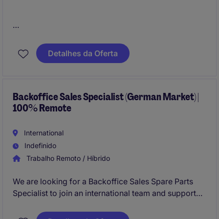
We are looking for German-speaking Customer
Consultants who are passionate about customer
Detalhes da Oferta
service, building long-term customer relationships,
and delivering exceptional support.
This is an excellent opportunity to join a growing
Backoffice Sales Specialist (German Market) |
100% Remote
international organization that offers long-term
career prospects, professional development, and the
flexibility of working 100% remotely from Portugal.
International
Indefinido
Trabalho Remoto / Híbrido
We are looking for a Backoffice Sales Spare Parts
Specialist to join an international team and support
the German market. This role will be responsible for
managing customer orders, coordinating deliveries,