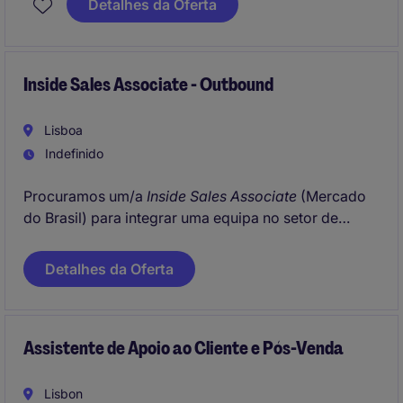
Detalhes da Oferta
and ensuring an excellent customer experience
throughout the order fulfillment process.
Inside Sales Associate - Outbound
Lisboa
Indefinido
Procuramos um/a
Inside Sales Associate
(Mercado
do Brasil) para integrar uma equipa no setor de
Professional Services
. Nesta função, terá um papel
essencial no atendimento ao cliente e na gestão de
Detalhes da Oferta
vendas outbound, adotando uma abordagem
proativa para identificar novas oportunidades de
negócio e fortalecer o relacionamento com os
Assistente de Apoio ao Cliente e Pós-Venda
clientes.
Lisbon