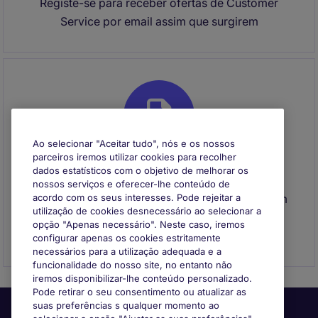
Registe-se para receber ofertas de Customer
Service por email assim que surgirem
Ao selecionar "Aceitar tudo", nós e os nossos
parceiros iremos utilizar cookies para recolher
dados estatísticos com o objetivo de melhorar os
Envie o seu CV
nossos serviços e oferecer-lhe conteúdo de
Envie o seu CV para se registar e entraremos em
acordo com os seus interesses. Pode rejeitar a
utilização de cookies desnecessário ao selecionar a
contacto consigo quando surgir uma
opção "Apenas necessário". Neste caso, iremos
oportunidade que se adeque ao seu perfil
configurar apenas os cookies estritamente
necessários para a utilização adequada e a
funcionalidade do nosso site, no entanto não
iremos disponibilizar-lhe conteúdo personalizado.
Pode retirar o seu consentimento ou atualizar as
suas preferências s qualquer momento ao