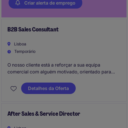
Criar alerta de emprego
B2B Sales Consultant
Lisboa
Temporário
O nosso cliente está a reforçar a sua equipa
comercial com alguém motivado, orientado para
resultados e com verdadeiro interesse em
vendas
consultivas B2B
. Procuramos uma pessoa capaz de
Detalhes da Oferta
conduzir conversas de valor com clientes
empresariais e de gerir oportunidades comerciais de
forma autónoma e eficaz.
After Sales & Service Director