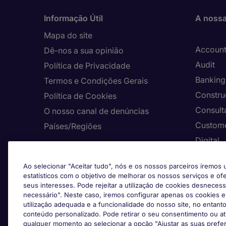
Informação Útil
A nossa
Mapa do site
Account
Dê-nos a sua opinião
Audit
Política de Privacidade
Banking 
Termos e Condições Gerais
Constru
Política de Cookies
Consult
O nosso canal de denúncias
Custome
Países/Regiões
Digital
Enginee
Ao selecionar "Aceitar tudo", nós e os nossos parceiros iremos u
Facilit
estatísticos com o objetivo de melhorar os nossos serviços e o
Formaç
seus interesses. Pode rejeitar a utilização de cookies desneces
necessário". Neste caso, iremos configurar apenas os cookies e
Healthca
utilização adequada e a funcionalidade do nosso site, no entanto
conteúdo personalizado. Pode retirar o seu consentimento ou atu
Hospital
qualquer momento ao selecionar a opção "Ajustar as suas prefe