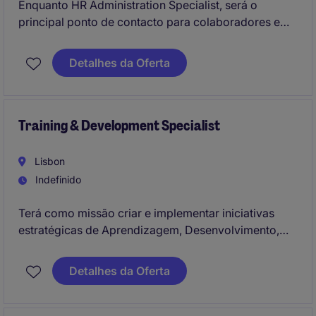
Enquanto HR Administration Specialist, será o
principal ponto de contacto para colaboradores e
managers em todas as questões relacionadas com a
administração de Recursos Humanos. Terá um papel
Detalhes da Oferta
fundamental na garantia da conformidade dos
processos de RH, na qualidade da informação e no
suporte diário às equipas, contribuindo para uma
experiência positiva e eficiente ao longo de todo o
Training & Development Specialist
ciclo de vida dos colaboradores.
Lisbon
Indefinido
Terá como missão criar e implementar iniciativas
estratégicas de Aprendizagem, Desenvolvimento,
Gestão de Talento e Diversidade & Inclusão,
contribuindo para o crescimento das pessoas na
Detalhes da Oferta
organização. Construção de programas e
metodologias que permitam potenciar talento,
promovendo uma cultura de aprendizagem contínua,