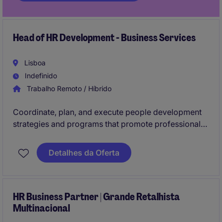
Head of HR Development - Business Services
Lisboa
Indefinido
Trabalho Remoto / Híbrido
Coordinate, plan, and execute people development
strategies and programs that promote professional
growth, continuous improvement of organizational
competencies, and the strengthening of internal
Detalhes da Oferta
culture. Acts as a facilitator between employees,
leadership, and business areas, ensuring that human
development directly contributes to the
organization's strategic objectives.
HR Business Partner | Grande Retalhista
Multinacional