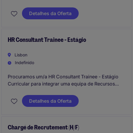
Projetos de melhoria contínua em processos de RH e
Detalhes da Oferta
operações
HR Consultant Trainee - Estágio
Lisbon
Indefinido
Procuramos um/a HR Consultant Trainee - Estágio
Curricular para integrar uma equipa de Recursos
Humanos no setor de Business Services. Esta
posição é ideal para quem procura desenvolver
Detalhes da Oferta
competências na área de consultoria de
recrutamento e seleção.
Chargé de Recrutement (H/F)