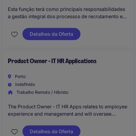
Esta função terá como principais responsabilidades
a gestão integral dos processos de recrutamento e
seleção para diferentes tipologias de perfis,
assegurando a qualidade das contratações e o
Detalhes da Oferta
alinhamento com as necessidades do negócio, em
estreita articulação com os stakeholders internos e
com foco na melhoria contínua das práticas de
atração de talento.
Product Owner - IT HR Applications
Porto
Indefinido
Trabalho Remoto / Híbrido
The Product Owner - IT HR Apps relates to employee
experience and management and will oversee
software applications, ensuring they align with user
requirements and business needs. This role demands
Detalhes da Oferta
active collaboration between business stakeholders