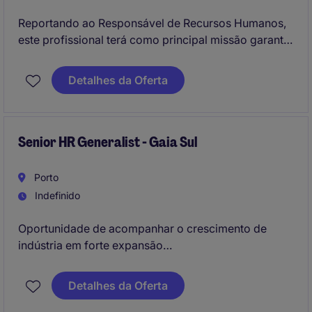
Reportando ao Responsável de Recursos Humanos,
este profissional terá como principal missão garantir
a gestão administrativa dos colaboradores,
assegurando o cumprimento das obrigações legais e
Detalhes da Oferta
apoiando os processos de gestão e
desenvolvimento de recursos humanos.
Senior HR Generalist - Gaia Sul
Porto
Indefinido
Oportunidade de acompanhar o crescimento de
indústria em forte expansão
Desenvolvimento e implementação de políticas de
Detalhes da Oferta
RH