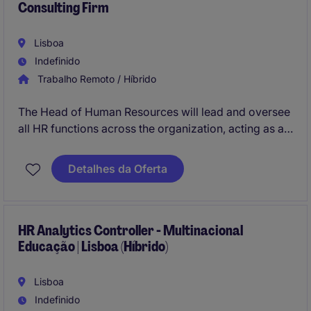
Consulting Firm
Lisboa
Indefinido
Trabalho Remoto / Híbrido
The Head of Human Resources will lead and oversee
all HR functions across the organization, acting as a
strategic partner to senior leadership while ensuring
operational excellence in day‑to‑day HR activities.
Detalhes da Oferta
This role requires a hands‑on HR generalist with
experience across the full employee lifecycle in an IT
or technology‑driven environment.
HR Analytics Controller - Multinacional
Educação | Lisboa (Híbrido)
Lisboa
Indefinido