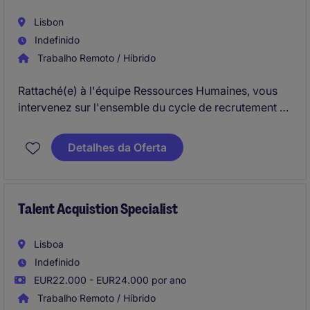
Lisbon
Indefinido
Trabalho Remoto / Híbrido
Rattaché(e) à l'équipe Ressources Humaines, vous
intervenez sur l'ensemble du cycle de recrutement et
contribuez activement à l'attraction et à l'intégration
des talents. Vous accompagnez les managers dans
Detalhes da Oferta
l'identification de leurs besoins et participez à
l'amélioration continue des processus RH
Talent Acquistion Specialist
Lisboa
Indefinido
EUR22.000 - EUR24.000 por ano
Trabalho Remoto / Híbrido