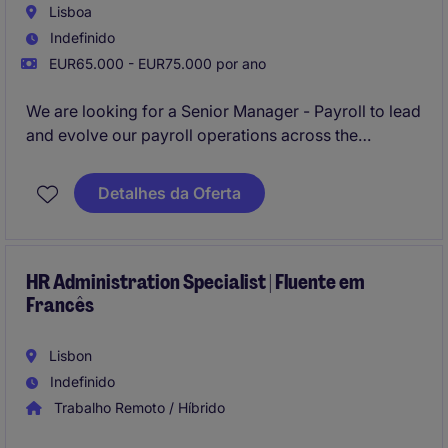
Lisboa
Indefinido
EUR65.000 - EUR75.000 por ano
We are looking for a Senior Manager - Payroll to lead
and evolve our payroll operations across the
Americas. You will partner closely with HR, Finance,
and external providers, playing a key role in
Detalhes da Oferta
strengthening payroll operations and supporting
strategic decision-making across the region.
HR Administration Specialist | Fluente em
Francês
Lisbon
Indefinido
Trabalho Remoto / Híbrido