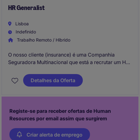
liderança e elevada experiência colaborador.
HR Generalist
Lisboa
Indefinido
Trabalho Remoto / Híbrido
O nosso cliente (insurance) é uma Companhia
Seguradora Multinacional que está a recrutar um HR
Generalist a reportar à Responsável do
departamento. A missão desta função é cuidar da
Detalhes da Oferta
experiência das pessoas, apoiando o seu
desenvolvimento e bem-estar através de processo
de RH eficazes, próximos e alinhados com a cultura
da empresa.
Registe-se para receber ofertas de Human
Resources por email assim que surgirem
Criar alerta de emprego