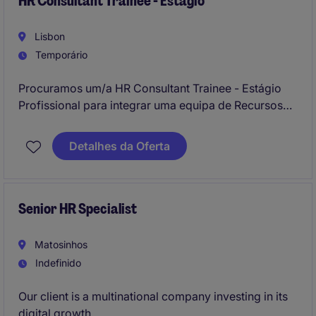
HR Consultant Trainee - Estágio
Lisbon
Temporário
Procuramos um/a HR Consultant Trainee - Estágio
Profissional para integrar uma equipa de Recursos
Humanos no setor de Interim Management. Esta
posição é ideal para quem procura desenvolver
Detalhes da Oferta
competências na área de consultoria de
recrutamento e seleção.
Senior HR Specialist
Matosinhos
Indefinido
Our client is a multinational company investing in its
digital growth.