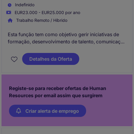
Indefinido
EUR23.000 - EUR25.000 por ano
Trabalho Remoto / Híbrido
Esta função tem como objetivo gerir iniciativas de
formação, desenvolvimento de talento, comunicação
interna e engagement, promovendo o crescimento
dos colaboradores e o fortalecimento da cultura
Detalhes da Oferta
organizacional. Participar de forma transversal com
diferentes áreas da empresa para melhorar a
experiência dos colaboradores e implementar
projetos de desenvolvimento organizacional numa
Registe-se para receber ofertas de Human
multinacional de referência.
Resources por email assim que surgirem
Criar alerta de emprego