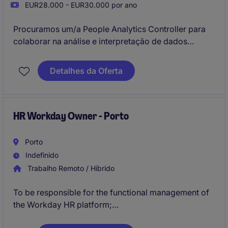
EUR28.000 - EUR30.000 por ano
Procuramos um/a People Analytics Controller para
colaborar na análise e interpretação de dados
relacionados com recursos humanos, contribuindo
para decisões estratégicas baseadas em dados. A
Detalhes da Oferta
posição foca-se na criação de relatórios e insights
que suportem a gestão de pessoas e o
desenvolvimento organizacional.
HR Workday Owner - Porto
Porto
Indefinido
Trabalho Remoto / Híbrido
To be responsible for the functional management of
the Workday HR platform;