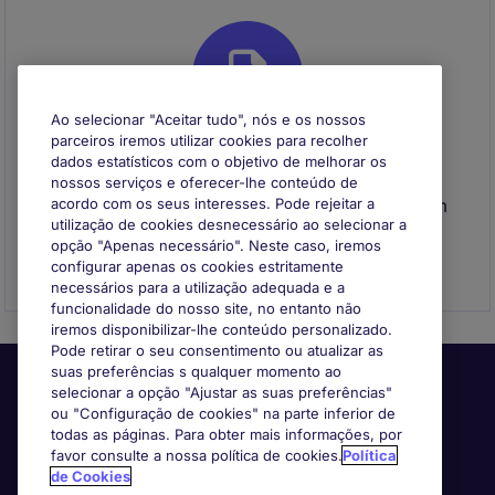
Ao selecionar "Aceitar tudo", nós e os nossos
parceiros iremos utilizar cookies para recolher
dados estatísticos com o objetivo de melhorar os
Envie o seu CV
nossos serviços e oferecer-lhe conteúdo de
Envie o seu CV para se registar e entraremos em
acordo com os seus interesses. Pode rejeitar a
utilização de cookies desnecessário ao selecionar a
contacto consigo quando surgir uma
opção "Apenas necessário". Neste caso, iremos
oportunidade que se adeque ao seu perfil
configurar apenas os cookies estritamente
necessários para a utilização adequada e a
funcionalidade do nosso site, no entanto não
iremos disponibilizar-lhe conteúdo personalizado.
Pode retirar o seu consentimento ou atualizar as
suas preferências s qualquer momento ao
selecionar a opção "Ajustar as suas preferências"
ou "Configuração de cookies" na parte inferior de
todas as páginas. Para obter mais informações, por
favor consulte a nossa política de cookies.
Política
de Cookies