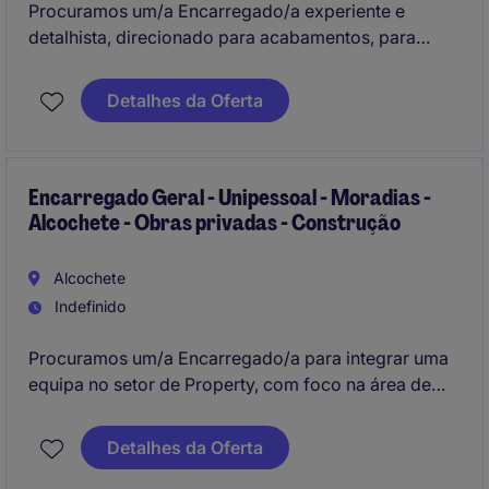
Procuramos um/a Encarregado/a experiente e
detalhista, direcionado para acabamentos, para
integrar uma equipa dedicada no setor de
Construção, com foco em projetos de construção de
Detalhes da Oferta
alta qualidade. Este profissional será responsável
pela supervisão e execução de tarefas no local,
garantindo o cumprimento dos prazos e padrões
estabelecidos.
Encarregado Geral - Unipessoal - Moradias -
Alcochete - Obras privadas - Construção
Alcochete
Indefinido
Procuramos um/a Encarregado/a para integrar uma
equipa no setor de Property, com foco na área de
Construção. O/A candidato/a ideal terá experiência
na gestão de equipas e na supervisão de projetos no
Detalhes da Oferta
local.