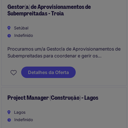
Gestor(a) de Aprovisionamentos de
Subempreitadas - Troia
Setúbal
Indefinido
Procuramos um/a Gestor/a de Aprovisionamentos de
Subempreitadas para coordenar e gerir os
processos de aquisição de subempreitadas no setor
da construção. Terá como objetivo assegurar a
Detalhes da Oferta
eficiência e o controlo de custos, contribuindo para
o sucesso dos projetos.
Project Manager (Construção) - Lagos
Lagos
Indefinido