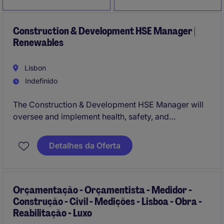
Construction & Development HSE Manager |
Renewables
Lisbon
Indefinido
The Construction & Development HSE Manager will
oversee and implement health, safety, and
environmental standards within renewable energy
projects. This role requires expertise in compliance
Detalhes da Oferta
and risk management to ensure safe operations and
adherence to regulatory requirements.
Orçamentação - Orçamentista - Medidor -
Construção - Civil - Medições - Lisboa - Obra -
Reabilitação - Luxo