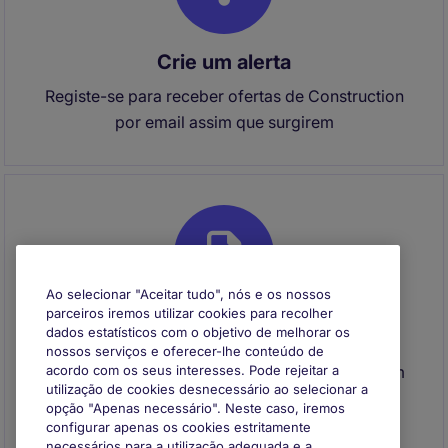
Crie um alerta
Registe-se para receber ofertas de Construction
por email assim que surgirem
Ao selecionar "Aceitar tudo", nós e os nossos
parceiros iremos utilizar cookies para recolher
dados estatísticos com o objetivo de melhorar os
Envie o seu CV
nossos serviços e oferecer-lhe conteúdo de
Envie o seu CV para se registar e entraremos em
acordo com os seus interesses. Pode rejeitar a
utilização de cookies desnecessário ao selecionar a
contacto consigo quando surgir uma
opção "Apenas necessário". Neste caso, iremos
oportunidade que se adeque ao seu perfil
configurar apenas os cookies estritamente
necessários para a utilização adequada e a