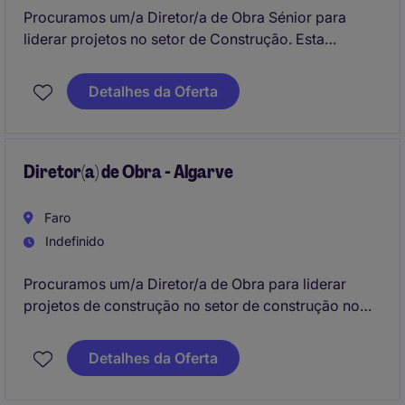
Procuramos um/a Diretor/a de Obra Sénior para
liderar projetos no setor de Construção. Esta
posição, baseada no Algarve, exige competências
técnicas sólidas e experiência comprovada em
Detalhes da Oferta
gestão de obras de grande envergadura.
Diretor(a) de Obra - Algarve
Faro
Indefinido
Procuramos um/a Diretor/a de Obra para liderar
projetos de construção no setor de construção no
Algarve. Será responsável por garantir a execução
eficiente e de alta qualidade das obras, desde o
Detalhes da Oferta
planeamento até à conclusão.