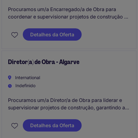
Procuramos um/a Encarregado/a de Obra para
coordenar e supervisionar projetos de construção no
setor imobiliário. A pessoa irá garantir a execução
eficiente das obras, assegurando a qualidade e o
Detalhes da Oferta
cumprimento dos prazos.
Diretor(a) de Obra - Algarve
International
Indefinido
Procuramos um/a Diretor/a de Obra para liderar e
supervisionar projetos de construção, garantindo a
execução dentro dos prazos e padrões de
qualidade. A pessoa selecionada irá colaborar com
Detalhes da Oferta
equipas multidisciplinares e gerir os recursos
necessários para o sucesso das obras.