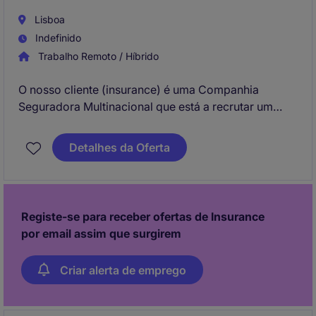
Lisboa
Indefinido
Trabalho Remoto / Híbrido
O nosso cliente (insurance) é uma Companhia
Seguradora Multinacional que está a recrutar um
Gestor de Risco - IT que irá integrar e reportar à
Diretora de Gestão de Risco e Controlo. Vai ter a
Detalhes da Oferta
oportunidade de trabalhar de perto com a direção de
IT auxiliando em processos de controlo e risco.
Registe-se para receber ofertas de Insurance
por email assim que surgirem
Criar alerta de emprego