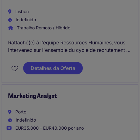
Lisbon
Indefinido
Trabalho Remoto / Híbrido
Rattaché(e) à l'équipe Ressources Humaines, vous
intervenez sur l'ensemble du cycle de recrutement et
contribuez activement à l'attraction et à l'intégration
des talents. Vous accompagnez les managers dans
Detalhes da Oferta
l'identification de leurs besoins et participez à
l'amélioration continue des processus RH
Marketing Analyst
Porto
Indefinido
EUR35.000 - EUR40.000 por ano