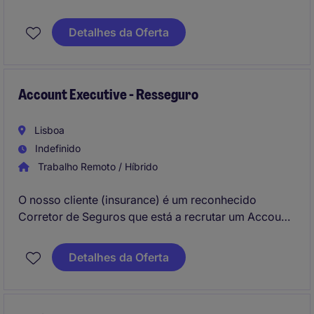
recrutar um Subscritor Patrimoniais para os
escritórios de Lisboa (Lisbon). Irá garantir a análise e
Detalhes da Oferta
decisão técnica, o desenvolvimento de soluções, o
apoio a clientes, parceiros e equipas, e a melhoria
contínua, de acordo com as diretrizes do Grupo.
Account Executive - Resseguro
Lisboa
Indefinido
Trabalho Remoto / Híbrido
O nosso cliente (insurance) é um reconhecido
Corretor de Seguros que está a recrutar um Account
Executive - Resseguro para integrar a equipa em
Lisboa (Lisbon). Este profissional será responsável
Detalhes da Oferta
por assegurar a colocação e gestão de negócios em
resseguro facultativo, desenvolvendo a atual carteira
de modo a garantir a entrega consistente de valor ao