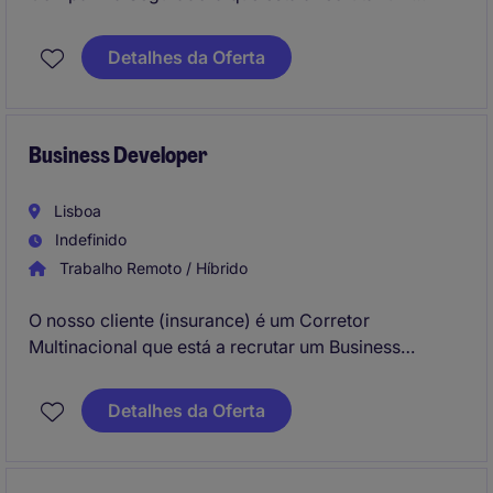
Gestor de Parcerias para integrar os escritórios em
Lisboa (Lisbon). Irá integrar a Direção Comercial a
Detalhes da Oferta
reportar à Diretora Comercial.
Business Developer
Lisboa
Indefinido
Trabalho Remoto / Híbrido
O nosso cliente (insurance) é um Corretor
Multinacional que está a recrutar um Business
Developer para integrar os escritórios de Lisboa
(Lisbon). Irá assumir um papel estratégico na
Detalhes da Oferta
identificação e captação de novos negócios e, no
crescimento do portefólio de clientes empresariais.