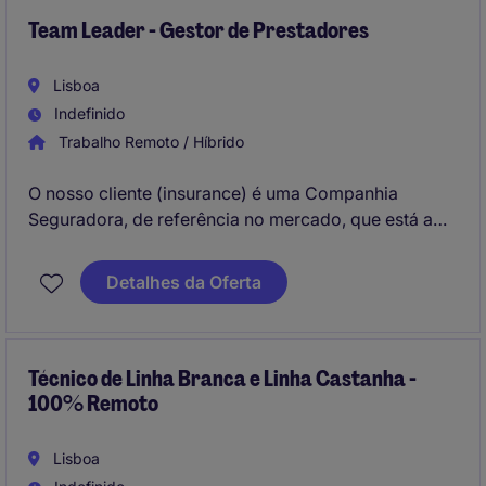
Team Leader - Gestor de Prestadores
Lisboa
Indefinido
Trabalho Remoto / Híbrido
O nosso cliente (insurance) é uma Companhia
Seguradora, de referência no mercado, que está a
recrutar um Team Leader - Gestor de Prestadores
para os escritórios de Lisboa (Lisbon). Este
Detalhes da Oferta
departamento tem como finalidade garantir a gestão
dos Principais Prestadores Institucionais e de outras
entidades de serviços especializados, reconhecidas
como Centros de Excelência nas suas respetivas
Técnico de Linha Branca e Linha Castanha -
100% Remoto
áreas de atuação e intervenção.
Lisboa