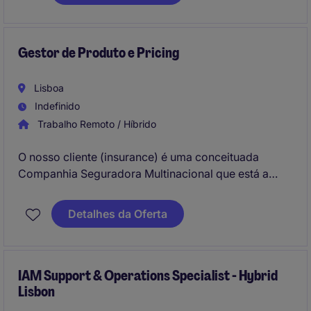
fundamental na garantia da conformidade dos
processos de RH, na qualidade da informação e no
suporte diário às equipas, contribuindo para uma
experiência positiva e eficiente ao longo de todo o
Gestor de Produto e Pricing
ciclo de vida dos colaboradores.
Lisboa
Indefinido
Trabalho Remoto / Híbrido
O nosso cliente (insurance) é uma conceituada
Companhia Seguradora Multinacional que está a
recrutar um Gestor de Produto e Pricing para os
escritórios de Lisboa (Lisbon) e que irá reportar à
Detalhes da Oferta
Responsável de Equipa. Irá desenvolver e gerir
produtos e tarifas, assegurando ofertas inovadoras,
competitivas e rentáveis para novos negócios e
carteira existente.
IAM Support & Operations Specialist - Hybrid
Lisbon