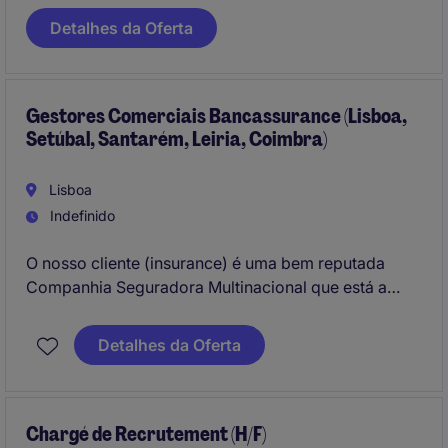
within an insurance company. The candidate should
Detalhes da Oferta
have a strong background in insurance, particularly
in life underwriting, and excellent leadership skills.
Gestores Comerciais Bancassurance (Lisboa,
Setúbal, Santarém, Leiria, Coimbra)
Lisboa
Indefinido
O nosso cliente (insurance) é uma bem reputada
Companhia Seguradora Multinacional que está a
recrutar Gestores Comerciais Bancassurance para a
zona de Lisboa, Santarém, Setúbal e Coimbra.
Detalhes da Oferta
Chargé de Recrutement (H/F)