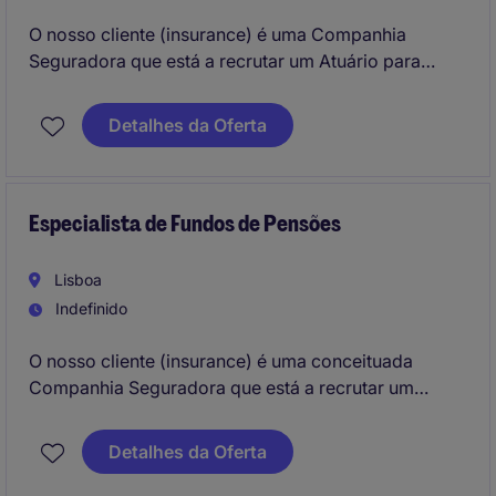
O nosso cliente (insurance) é uma Companhia
Seguradora que está a recrutar um Atuário para
integrar os escritórios em Lisboa (Lisbon). Dará
suporte ao desenvolvimento e otimização de
Detalhes da Oferta
modelos de Pricing, Reserving e de suporte à
Subscrição.
Especialista de Fundos de Pensões
Lisboa
Indefinido
O nosso cliente (insurance) é uma conceituada
Companhia Seguradora que está a recrutar um
Especialista de Fundos de Pensões para integrar os
escritórios em Lisboa (Lisbon). Irá assegurar a
Detalhes da Oferta
gestão eficiente dos fundos de pensões, realizar
análises técnicas rigorosas, aconselhamento