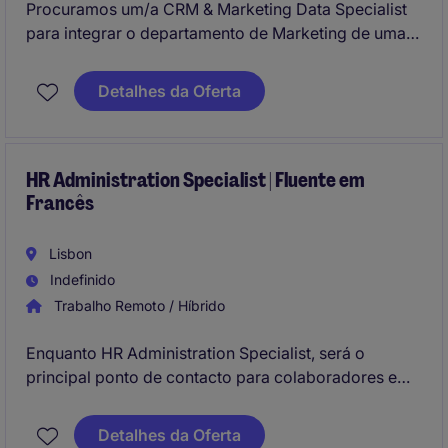
Procuramos um/a CRM & Marketing Data Specialist
para integrar o departamento de Marketing de uma
empresa do setor de seguros. Este profissional será
responsável por gerir e analisar dados de marketing,
Detalhes da Oferta
contribuindo para a otimização de estratégias e
campanhas.
HR Administration Specialist | Fluente em
Francês
Lisbon
Indefinido
Trabalho Remoto / Híbrido
Enquanto HR Administration Specialist, será o
principal ponto de contacto para colaboradores e
managers em todas as questões relacionadas com a
administração de Recursos Humanos. Terá um papel
Detalhes da Oferta