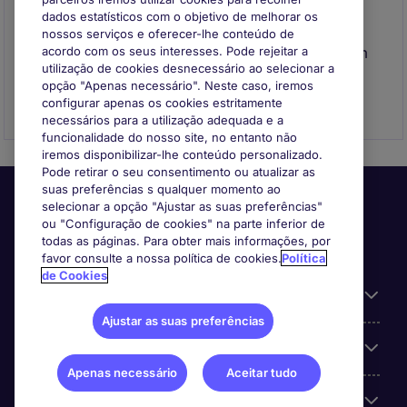
dados estatísticos com o objetivo de melhorar os
Envie o seu CV
nossos serviços e oferecer-lhe conteúdo de
Envie o seu CV para se registar e entraremos em
acordo com os seus interesses. Pode rejeitar a
utilização de cookies desnecessário ao selecionar a
contacto consigo quando surgir uma
opção "Apenas necessário". Neste caso, iremos
oportunidade que se adeque ao seu perfil
configurar apenas os cookies estritamente
necessários para a utilização adequada e a
funcionalidade do nosso site, no entanto não
iremos disponibilizar-lhe conteúdo personalizado.
Pode retirar o seu consentimento ou atualizar as
suas preferências s qualquer momento ao
selecionar a opção "Ajustar as suas preferências"
ou "Configuração de cookies" na parte inferior de
todas as páginas. Para obter mais informações, por
favor consulte a nossa política de cookies.
Política
de Cookies
Informação Útil
Ajustar as suas preferências
A nossa especialização
Apenas necessário
Aceitar tudo
Sobre a Michael Page