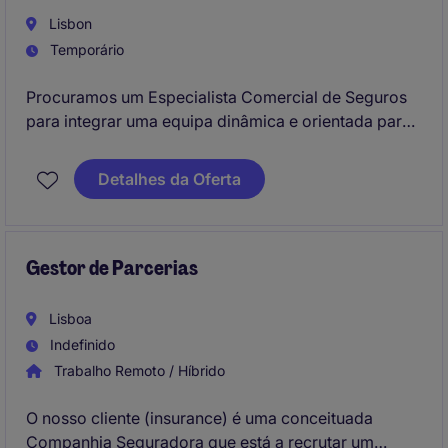
Lisbon
Temporário
Procuramos um Especialista Comercial de Seguros
para integrar uma equipa dinâmica e orientada para
resultados. Este profissional será responsável pela
prospeção de mercado, identificação de
Detalhes da Oferta
oportunidades comerciais, apresentação de
soluções seguradoras e gestão da relação com
clientes, contribuindo ativamente para o crescimento
do negócio.
Gestor de Parcerias
Lisboa
Indefinido
Trabalho Remoto / Híbrido
O nosso cliente (insurance) é uma conceituada
Companhia Seguradora que está a recrutar um