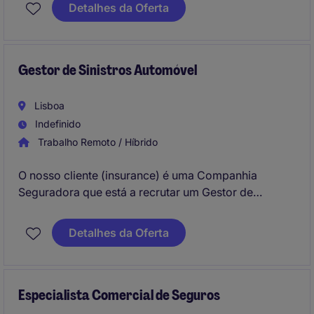
Assistente Telefónico Inbound - Sinistros.
Detalhes da Oferta
Gestor de Sinistros Automóvel
Lisboa
Indefinido
Trabalho Remoto / Híbrido
O nosso cliente (insurance) é uma Companhia
Seguradora que está a recrutar um Gestor de
Sinistros Automóvel para integrar a equipa em
Lisboa (Lisbon). Irá assegurar a gestão integral de
Detalhes da Oferta
processos de sinistros automóvel, garantindo uma
regularização tecnicamente rigorosa, célere e
conforme com o enquadramento legal, contratual
e/ou protocolar aplicável.
Especialista Comercial de Seguros