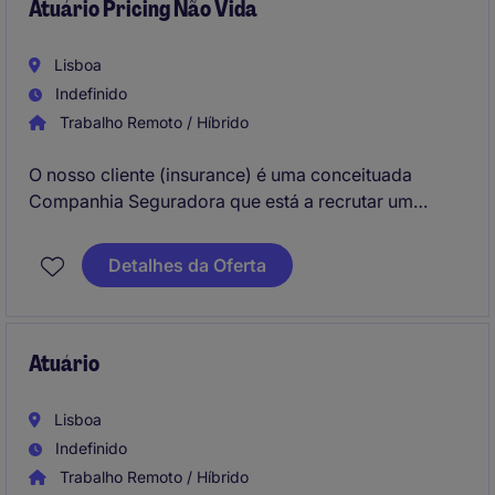
cliente.
Atuário Pricing Não Vida
Lisboa
Indefinido
Trabalho Remoto / Híbrido
O nosso cliente (insurance) é uma conceituada
Companhia Seguradora que está a recrutar um
Atuário Pricing Não Vida para a equipa de Atuariado
Não Vida para dar suporte ao desenvolvimento e
Detalhes da Oferta
otimização de modelos de Pricing e de suporte à
Subscrição. Este atuário vai estar alocado aos
escritórios de Lisboa (Lisbon).
Atuário
Lisboa
Indefinido
Trabalho Remoto / Híbrido