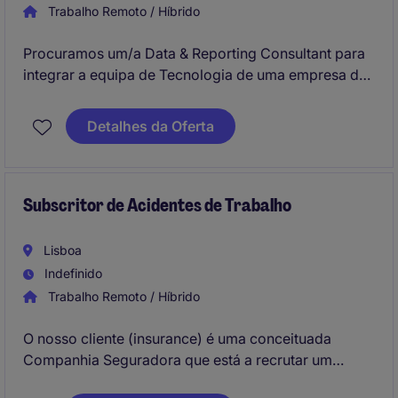
Trabalho Remoto / Híbrido
Procuramos um/a Data & Reporting Consultant para
integrar a equipa de Tecnologia de uma empresa de
serviços financeiros em Lisboa, com sede em
Zurique. O/a profissional será responsável por
Detalhes da Oferta
desenvolver e implementar soluções de relatórios e
gestão de dados para apoiar decisões estratégicas.
Subscritor de Acidentes de Trabalho
Lisboa
Indefinido
Trabalho Remoto / Híbrido
O nosso cliente (insurance) é uma conceituada
Companhia Seguradora que está a recrutar um
Subscritor de Acidentes de Trabalho para integrar os