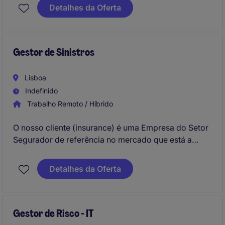
escritórios em Lisboa (Lisbon). Irá avaliar e
Detalhes da Oferta
subscrever riscos de Acidentes de Trabalho,
definindo condições técnicas e garantindo
rentabilidade, conformidade e melhoria contínua em
articulação com equipas internas e parceiros.
Gestor de Sinistros
Lisboa
Indefinido
Trabalho Remoto / Híbrido
O nosso cliente (insurance) é uma Empresa do Setor
Segurador de referência no mercado que está a
recrutar um Gestor de Sinistros para integrar os
escritórios em Lisboa (Lisbon). Irá realizar a gestão e
Detalhes da Oferta
análise de sinistros em diversos ramos, apoio
técnico à rede comercial, articulação entre equipas e
reporte das atividades, assegurando alinhamento
com as diretrizes do Departamento Técnico.
Gestor de Risco - IT