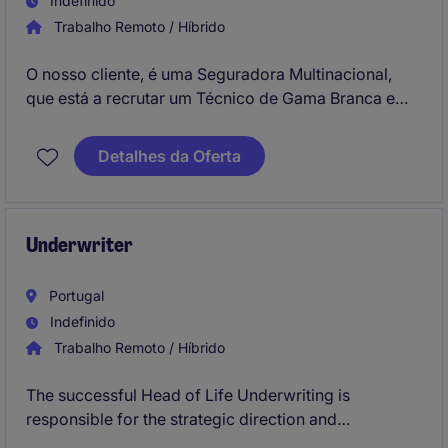
Indefinido
Trabalho Remoto / Híbrido
O nosso cliente, é uma Seguradora Multinacional,
que está a recrutar um Técnico de Gama Branca e
Gama Castanha para trabalhar para o mercado
português e espanhol. Terá como principal
Detalhes da Oferta
responsabilidade realizar a avaliação e gestão de
relatórios e orçamentos de reparação, garantindo
eficácia das reparações e acompanhamento dos
serviços e agentes envolvidos.
Underwriter
Portugal
Indefinido
Trabalho Remoto / Híbrido
The successful Head of Life Underwriting is
responsible for the strategic direction and
management of the life underwriting department