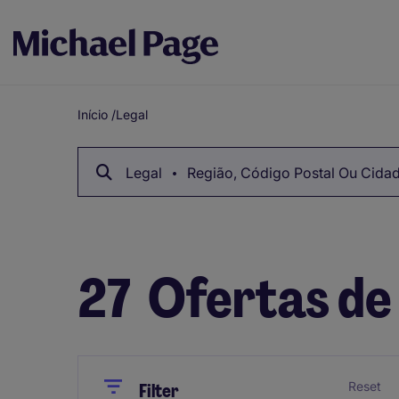
Início
/
Legal
Breadcrumb
Legal
Região, Código Postal Ou Cida
27
Ofertas de
Close
Close
Reset
Filter