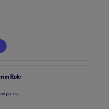
erim Role
800 por ano)