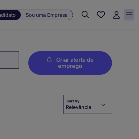
Guardar, 0
ndidato
Sou uma Empresa
Oportunidades
guardadas
Criar alerta de
emprego
Sort by
Relevância