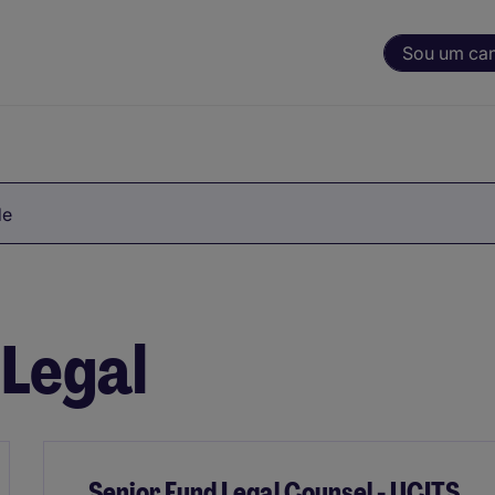
Sou um ca
de
 Legal
Senior Fund Legal Counsel - UCITS