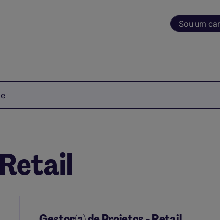
Sou um ca
de
Retail
Gestor(a) de Projetos - Retail