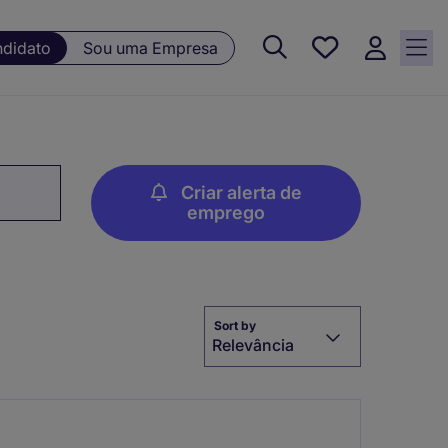
Guardar, 0
ndidato
Sou uma Empresa
Oportunidades
guardadas
Criar alerta de
emprego
Sort by
Relevância