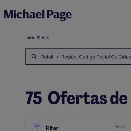
Início
/
Retail
Breadcrumb
Retail
Região, Código Postal Ou Cida
75
Ofertas de 
Close
Close
Reset
Filter