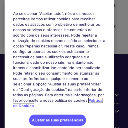
Quer trabalhar com flexibilidade ou
procura um projeto a curto ou
Ao selecionar "Aceitar tudo", nós e os nossos
médio prazo? A Michael Page
parceiros iremos utilizar cookies para recolher
dados estatísticos com o objetivo de melhorar os
oferece oportunidades em diversos
nossos serviços e oferecer-lhe conteúdo de
setores.
acordo com os seus interesses. Pode rejeitar a
utilização de cookies desnecessário ao selecionar a
opção "Apenas necessário". Neste caso, iremos
configurar apenas os cookies estritamente
necessários para a utilização adequada e a
funcionalidade do nosso site, no entanto não
iremos disponibilizar-lhe conteúdo personalizado.
Pode retirar o seu consentimento ou atualizar as
suas preferências s qualquer momento ao
selecionar a opção "Ajustar as suas preferências"
ou "Configuração de cookies" na parte inferior de
Informação Útil
todas as páginas. Para obter mais informações, por
favor consulte a nossa política de cookies.
Política
de Cookies
A nossa especialização
Ajustar as suas preferências