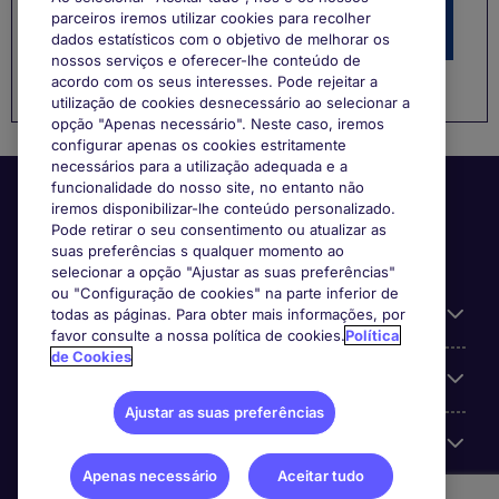
parceiros iremos utilizar cookies para recolher
Procura a sua próxima oportunidade?
dados estatísticos com o objetivo de melhorar os
nossos serviços e oferecer-lhe conteúdo de
acordo com os seus interesses. Pode rejeitar a
utilização de cookies desnecessário ao selecionar a
opção "Apenas necessário". Neste caso, iremos
configurar apenas os cookies estritamente
necessários para a utilização adequada e a
funcionalidade do nosso site, no entanto não
iremos disponibilizar-lhe conteúdo personalizado.
Pode retirar o seu consentimento ou atualizar as
suas preferências s qualquer momento ao
selecionar a opção "Ajustar as suas preferências"
ou "Configuração de cookies" na parte inferior de
Informação Útil
todas as páginas. Para obter mais informações, por
favor consulte a nossa política de cookies.
Política
de Cookies
A nossa especialização
Ajustar as suas preferências
Sobre a Michael Page
Apenas necessário
Aceitar tudo