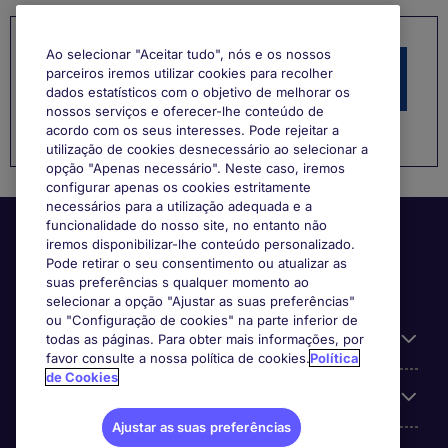
Ao selecionar "Aceitar tudo", nós e os nossos
parceiros iremos utilizar cookies para recolher
Procura a sua próxima oportunidade?
dados estatísticos com o objetivo de melhorar os
nossos serviços e oferecer-lhe conteúdo de
acordo com os seus interesses. Pode rejeitar a
utilização de cookies desnecessário ao selecionar a
opção "Apenas necessário". Neste caso, iremos
configurar apenas os cookies estritamente
necessários para a utilização adequada e a
funcionalidade do nosso site, no entanto não
iremos disponibilizar-lhe conteúdo personalizado.
Pode retirar o seu consentimento ou atualizar as
suas preferências s qualquer momento ao
selecionar a opção "Ajustar as suas preferências"
ou "Configuração de cookies" na parte inferior de
Informação Útil
todas as páginas. Para obter mais informações, por
favor consulte a nossa política de cookies.
Política
de Cookies
A nossa especialização
Ajustar as suas preferências