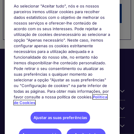
Ao selecionar "Aceitar tudo", nós e os nossos
parceiros iremos utilizar cookies para recolher
Procura a sua próxima oportunidade?
dados estatísticos com o objetivo de melhorar os
nossos serviços e oferecer-lhe conteúdo de
acordo com os seus interesses. Pode rejeitar a
utilização de cookies desnecessário ao selecionar a
opção "Apenas necessário". Neste caso, iremos
configurar apenas os cookies estritamente
necessários para a utilização adequada e a
funcionalidade do nosso site, no entanto não
iremos disponibilizar-lhe conteúdo personalizado.
Pode retirar o seu consentimento ou atualizar as
suas preferências s qualquer momento ao
selecionar a opção "Ajustar as suas preferências"
ou "Configuração de cookies" na parte inferior de
Informação Útil
todas as páginas. Para obter mais informações, por
favor consulte a nossa política de cookies.
Política
de Cookies
A nossa especialização
Ajustar as suas preferências
Sobre a Michael Page