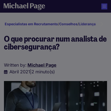
Especialistas em Recrutamento
/
Conselhos
/
Liderança e Gestã
O que procurar num analista de
cibersegurança?
Written by:
Michael Page
Abril 2021
|
2 minuto(s)