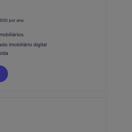
000 por ano
obiliários.
o imobiliário digital
pida