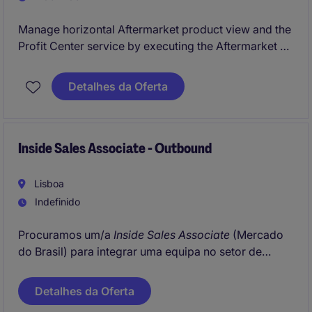
Manage horizontal Aftermarket product view and the
Profit Center service by executing the Aftermarket &
Service strategy for long-term customer retention.
Drive Aftermarket & Service as a role model for
Detalhes da Oferta
'indirect' ALGs within the region.
Inside Sales Associate - Outbound
Lisboa
Indefinido
Procuramos um/a
Inside Sales Associate
(Mercado
do Brasil) para integrar uma equipa no setor de
Professional Services
. Nesta função, terá um papel
essencial no atendimento ao cliente e na gestão de
Detalhes da Oferta
vendas outbound, adotando uma abordagem