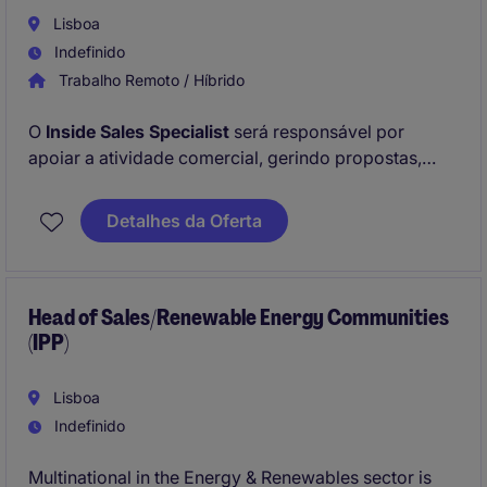
Lisboa
Indefinido
Trabalho Remoto / Híbrido
O
Inside Sales Specialist
será responsável por
apoiar a atividade comercial, gerindo propostas,
acompanhando clientes e identificando
oportunidades de negócio. Procuramos um
Detalhes da Oferta
profissional organizado, orientado para o cliente e
com gosto por ambientes B2B e tecnológicos.
Head of Sales/Renewable Energy Communities
(IPP)
Lisboa
Indefinido
Multinational in the Energy & Renewables sector is