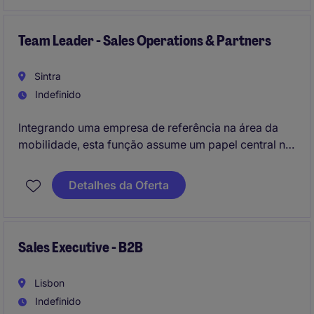
proativa para identificar novas oportunidades de
negócio e fortalecer o relacionamento com os
Team Leader - Sales Operations & Partners
clientes.
Sintra
Indefinido
Integrando uma empresa de referência na área da
mobilidade, esta função assume um papel central na
coordenação do suporte à atividade comercial,
garantindo eficiência operacional, qualidade de
Detalhes da Oferta
serviço e proximidade com clientes e parceiros. É
uma oportunidade para liderar equipa, contribuir
ativamente para a estratégia comercial e evoluir num
ambiente dinâmico e orientado para resultados.
Sales Executive - B2B
Lisbon
Indefinido