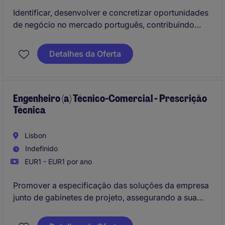
Identificar, desenvolver e concretizar oportunidades
de negócio no mercado português, contribuindo
para o crescimento sustentável da atividade da
empresa através da prospeção de novos clientes e
Detalhes da Oferta
da gestão de relações estratégicas de longo prazo;
Promover soluções turnkey de elevada dimensão e
complexidade, acompanhando os clientes desde as
Engenheiro (a) Técnico-Comercial - Prescrição
Técnica
fases iniciais dos seus projetos até à adjudicação da
obra.
Lisbon
Indefinido
EUR1 - EUR1 por ano
Promover a especificação das soluções da empresa
junto de gabinetes de projeto, assegurando a sua
inclusão em projetos técnicos, nomeadamente em
cadernos de encargos e memórias descritivas,