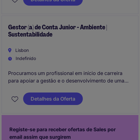
oportunidades de negócio e desenvolver relações
sólidas com clientes.
Gestor (a) de Conta Junior - Ambiente |
Sustentabilidade
Lisbon
Indefinido
Procuramos um profissional em início de carreira
para apoiar a gestão e o desenvolvimento de uma
carteira de clientes empresariais, contribuindo para a
sua fidelização e crescimento através de uma
Detalhes da Oferta
abordagem consultiva. A função combina
acompanhamento comercial, análise regulatória e
proximidade ao cliente, privilegiando a construção
de relações de longo prazo e a excelência do
Registe-se para receber ofertas de Sales por
serviço prestado.
email assim que surgirem