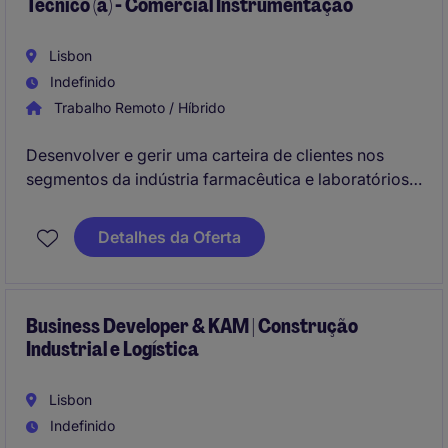
Técnico (a) - Comercial Instrumentação
Lisbon
Indefinido
Trabalho Remoto / Híbrido
Desenvolver e gerir uma carteira de clientes nos
segmentos da indústria farmacêutica e laboratórios,
assegurando o acompanhamento técnico e
comercial das soluções de instrumentação, válvulas
Detalhes da Oferta
e analisadores industriais, contribuindo para o
crescimento sustentável do negócio e para a
satisfação dos clientes.
Business Developer & KAM | Construção
Industrial e Logística
Lisbon
Indefinido