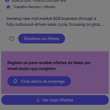
EUR29.000 - EUR30.000 por ano
Trabalho Remoto / Híbrido
Develop new mid‑market B2B business through a
fully outbound-driven sales cycle, focusing on global
deals above €50K.
Manage marketing‑generated leads, attend
Detalhes da Oferta
international events, and report pipeline and
forecasts directly to the Sales Director.
Registe-se para receber ofertas de Sales por
email assim que surgirem
Criar alerta de emprego
Ver mais Ofertas
Pagination