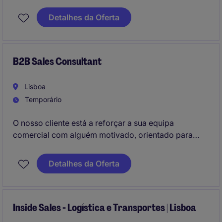
clientes
, apresentar
soluções de licenciamento
Microsoft
(incluindo licenças
Detalhes da Oferta
usadas/recondicionadas) e
acompanhar todo o
ciclo comercial
, contribuindo ativamente para a
expansão da Itancia em Portugal
.
B2B Sales Consultant
Lisboa
Temporário
O nosso cliente está a reforçar a sua equipa
comercial com alguém motivado, orientado para
resultados e com verdadeiro interesse em
vendas
consultivas B2B
. Procuramos uma pessoa capaz de
Detalhes da Oferta
conduzir conversas de valor com clientes
empresariais e de gerir oportunidades comerciais de
forma autónoma e eficaz.
Inside Sales - Logística e Transportes | Lisboa