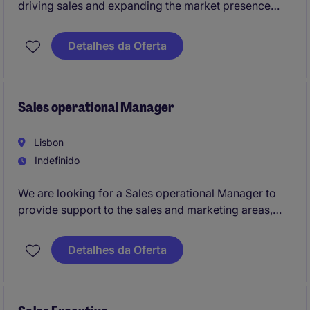
driving sales and expanding the market presence
within the Energy & Natural Resources sector. This
position is based in Lisbon and requires a strategic
Detalhes da Oferta
mindset and a focus on delivering results in the
energy sector.
Sales operational Manager
Lisbon
Indefinido
We are looking for a Sales operational Manager to
provide support to the sales and marketing areas,
ensuring efficient administrative and operational
coordination in a fast-paced, premium environment.
Detalhes da Oferta
This role is ideal for detail-oriented and proactive
professionals with an interest in the high-end/luxury
segment.