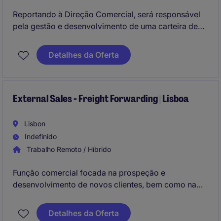
Reportando à Direção Comercial, será responsável
pela gestão e desenvolvimento de uma carteira de
clientes, bem como pela identificação de
oportunidades de negócio na região.Terá um papel
Detalhes da Oferta
ativo na promoção de soluções junto de
distribuidores, projetistas, gabinetes de engenharia,
arquitetos e outros parceiros relevantes,
acompanhando projetos desde a fase de conceção
External Sales - Freight Forwarding | Lisboa
até à sua concretização.
Lisbon
Indefinido
Trabalho Remoto / Híbrido
Função comercial focada na prospeção e
desenvolvimento de novos clientes, bem como na
gestão e crescimento de uma carteira B2B no setor
de freight forwarding. Responsável por identificar
Detalhes da Oferta
oportunidades, apresentar soluções logísticas e