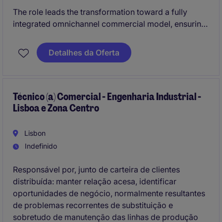
The role leads the transformation toward a fully
integrated omnichannel commercial model, ensuring
growth, discipline, and consistent execution across
all channels. It requires managing complex market
Detalhes da Oferta
dynamics while aligning teams, strengthening
performance, and driving a unified commercial
strategy.
Técnico (a) Comercial - Engenharia Industrial -
Lisboa e Zona Centro
Lisbon
Indefinido
Responsável por, junto de carteira de clientes
distribuída: manter relação acesa, identificar
oportunidades de negócio, normalmente resultantes
de problemas recorrentes de substituição e
sobretudo de manutenção das linhas de produção