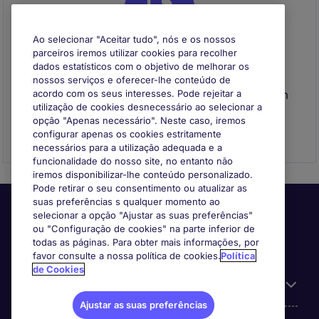
Ao selecionar "Aceitar tudo", nós e os nossos
parceiros iremos utilizar cookies para recolher
dados estatísticos com o objetivo de melhorar os
Envie o seu CV
nossos serviços e oferecer-lhe conteúdo de
Envie o seu CV para se registar e entraremos em
acordo com os seus interesses. Pode rejeitar a
utilização de cookies desnecessário ao selecionar a
contacto consigo quando surgir uma
opção "Apenas necessário". Neste caso, iremos
oportunidade que se adeque ao seu perfil
configurar apenas os cookies estritamente
necessários para a utilização adequada e a
funcionalidade do nosso site, no entanto não
iremos disponibilizar-lhe conteúdo personalizado.
Pode retirar o seu consentimento ou atualizar as
suas preferências s qualquer momento ao
selecionar a opção "Ajustar as suas preferências"
ou "Configuração de cookies" na parte inferior de
todas as páginas. Para obter mais informações, por
favor consulte a nossa política de cookies.
Política
de Cookies
Informação Útil
Ajustar as suas preferências