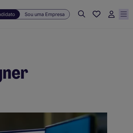
Guardar, 0
ndidato
Sou uma Empresa
Oportunidades
guardadas
gner