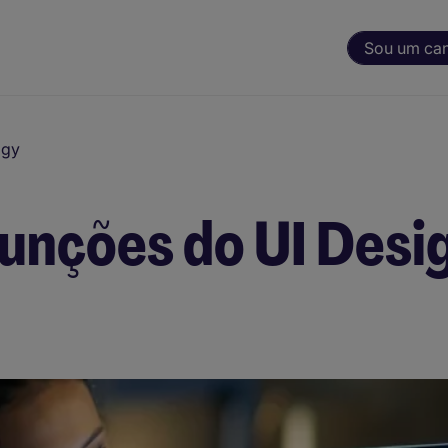
Sou um ca
ogy
funções do UI Desi