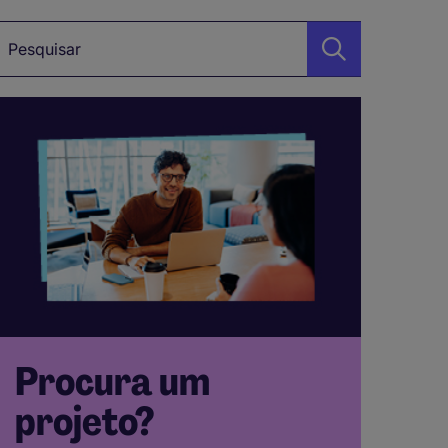
alavra-chave
Procura um
projeto?