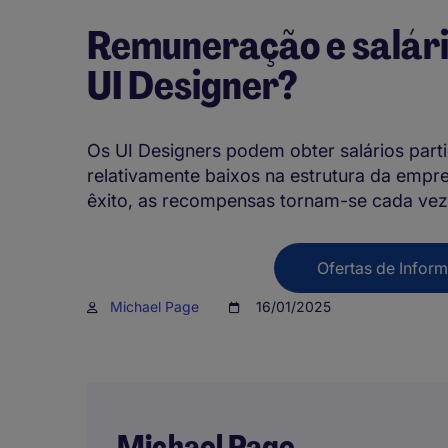
Remuneração e salár
UI Designer?
Os UI Designers podem obter salários par
relativamente baixos na estrutura da emp
êxito, as recompensas tornam-se cada vez
Ofertas de Infor
Michael Page
16/01/2025
Michael Page