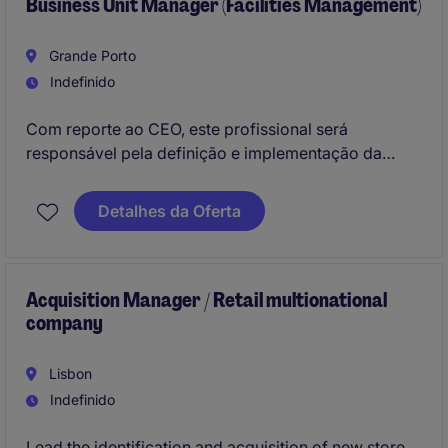
comercial dos projetos.
Business Unit Manager (Facilities Management)
Grande Porto
Indefinido
Com reporte ao CEO, este profissional será
responsável pela definição e implementação da
estratégia da unidade de negócio.
Detalhes da Oferta
Acquisition Manager / Retail multionational
company
Lisbon
Indefinido
Lead the identification and acquisition of new store