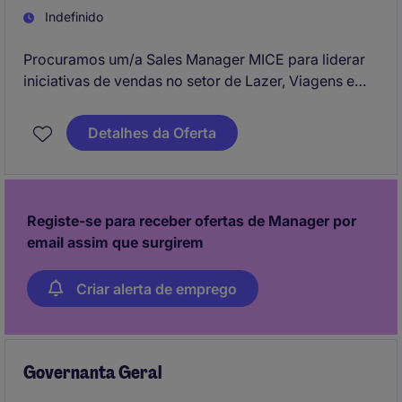
Indefinido
Procuramos um/a Sales Manager MICE para liderar
iniciativas de vendas no setor de Lazer, Viagens e
Turismo em Lamego. Focado/a em impulsionar o
crescimento e consolidar parcerias estratégicas, irá
Detalhes da Oferta
colaborar com equipas internas e externas para
alcançar os objetivos comerciais.
Registe-se para receber ofertas de Manager por
email assim que surgirem
Criar alerta de emprego
Governanta Geral