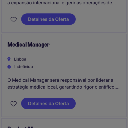
a expansão internacional e gerir as operações de
exportação. Este/a profissional colaborará com
equipas internas e externas para desenvolver novos
Detalhes da Oferta
mercados e maximizar as oportunidades de negócio.
Medical Manager
Lisboa
Indefinido
O Medical Manager será responsável por liderar a
estratégia médica local, garantindo rigor científico,
alinhamento regulatório e apoio transversal às
equipas internas e stakeholders externos. A posição
Detalhes da Oferta
oferece a oportunidade de assumir maior
responsabilidade estratégica dentro da organização.