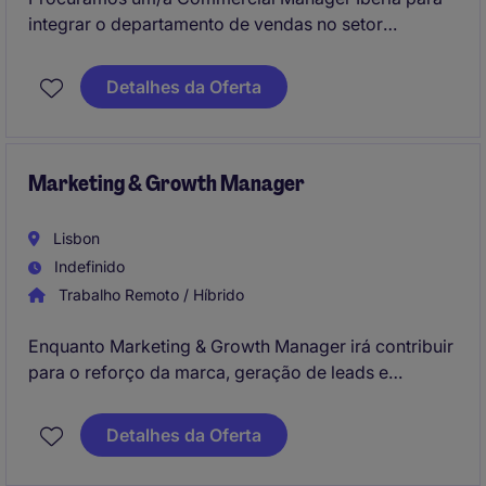
integrar o departamento de vendas no setor
Industrial. Este profissional será responsável por
liderar iniciativas comerciais e alcançar os objetivos
Detalhes da Oferta
estratégicos da organização.
Marketing & Growth Manager
Lisbon
Indefinido
Trabalho Remoto / Híbrido
Enquanto Marketing & Growth Manager irá contribuir
para o reforço da marca, geração de leads e
crescimento do negócio. Trabalhará de forma
transversal com as equipas internas, liderando
Detalhes da Oferta
iniciativas de comunicação, aquisição e
desenvolvimento comercial.