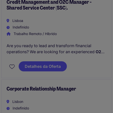
Credit Management and O2C Manager -
Shared Service Center (SSC).
Lisboa
Indefinido
Trabalho Remoto / Híbrido
Are you ready to lead and transform financial
operations? We are looking for an experienced
O2C
& Credit Management Manager
to oversee and
optimize the
Order-to-Cash function
alongside
Detalhes da Oferta
Credit Management
activities in our Shared Service
Center.
Corporate Relationship Manager
Lisbon
Indefinido