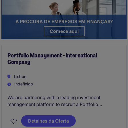
À PROCURA DE EMPREGOS EM FINANÇAS?
Comece aqui​
Portfolio Management - International
Company
Lisbon
Indefinido
We are partnering with a leading investment
management platform to recruit a Portfolio
Management Manager to join a high-performing
team overseeing a large and diversified real estate
Detalhes da Oferta
portfolio across Europe.