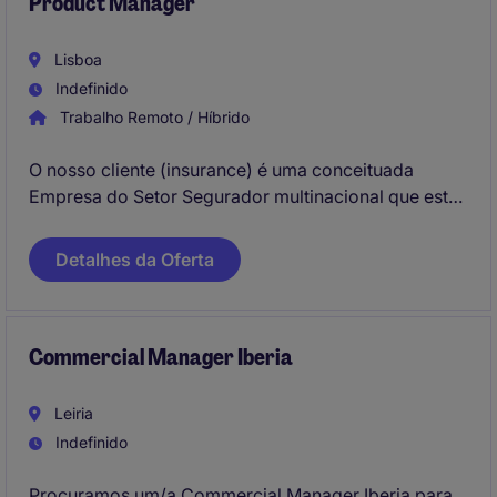
Product Manager
Lisboa
Indefinido
Trabalho Remoto / Híbrido
O nosso cliente (insurance) é uma conceituada
Empresa do Setor Segurador multinacional que está
a recrutar um Product Manager para os escritórios
em Lisboa (Lisbon). A sua responsabilidade será
Detalhes da Oferta
garantir a evolução e a implementação bem-
sucedida da gama de soluções de seguros de saúde
em Portugal, conciliando direção estratégica,
Commercial Manager Iberia
criatividade e rigor operacional.
Leiria
Indefinido
Procuramos um/a Commercial Manager Iberia para