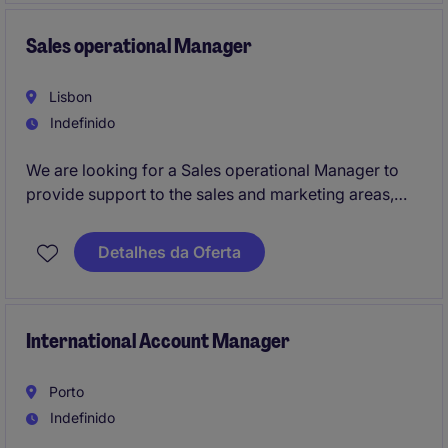
Sales operational Manager
Lisbon
Indefinido
We are looking for a Sales operational Manager to
provide support to the sales and marketing areas,
ensuring efficient administrative and operational
coordination in a fast-paced, premium environment.
Detalhes da Oferta
This role is ideal for detail-oriented and proactive
professionals with an interest in the high-end/luxury
segment.
International Account Manager
Porto
Indefinido