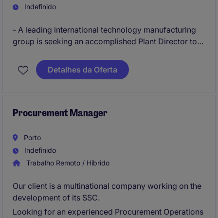
Indefinido
- A leading international technology manufacturing
group is seeking an accomplished Plant Director to
lead one of its strategic production facilities in
Southern Europe.
Detalhes da Oferta
- This executive role offers the opportunity to drive
operational excellence, lead large-scale
manufacturing activities, and contribute directly to
Procurement Manager
the continued growth and transformation of a global
industrial organisation.
Porto
Indefinido
Trabalho Remoto / Híbrido
Our client is a multinational company working on the
development of its SSC.
Looking for an experienced Procurement Operations