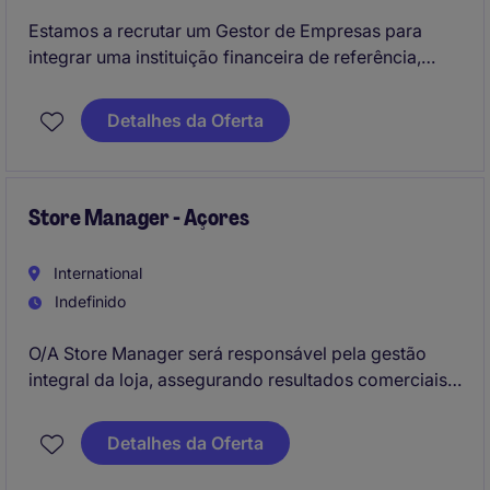
Estamos a recrutar um Gestor de Empresas para
integrar uma instituição financeira de referência,
reforçando uma equipa especializada na gestão de
clientes corporate com forte exposição a operações
Detalhes da Oferta
de comércio internacional e financiamento
estruturado.
Store Manager - Açores
International
Indefinido
O/A Store Manager será responsável pela gestão
integral da loja, assegurando resultados comerciais,
excelência operacional e uma experiência de cliente
diferenciadora. Lidera, desenvolve e motiva a
Detalhes da Oferta
equipa, tomando decisões estratégicas com base em
KPIs para alcançar objetivos de negócio.