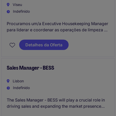
Viseu
Indefinido
Procuramos um/a Executive Housekeeping Manager
para liderar e coordenar as operações de limpeza e
manutenção de uma unidade de referência na zona
norte. O seu trabalho será fundamental para garantir
Detalhes da Oferta
altos padrões de qualidade e conforto para todos os
hóspedes.
Sales Manager - BESS
Lisbon
Indefinido
The Sales Manager - BESS will play a crucial role in
driving sales and expanding the market presence
within the Energy & Natural Resources sector. This