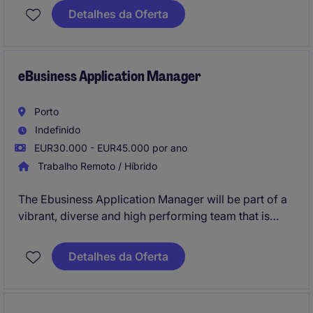
position is based in Lisbon and requires a strategic
Detalhes da Oferta
mindset and a focus on delivering results in the
energy sector.
eBusiness Application Manager
Porto
Indefinido
EUR30.000 - EUR45.000 por ano
Trabalho Remoto / Híbrido
The Ebusiness Application Manager will be part of a
vibrant, diverse and high performing team that is
responsible for a variety of eBusiness applications
and processes, having the freedom to ideate, initiate
Detalhes da Oferta
and drive projects in the eBusiness department, in a
range from internal process automation to customer
experience optimization, mainly in a B2B context.