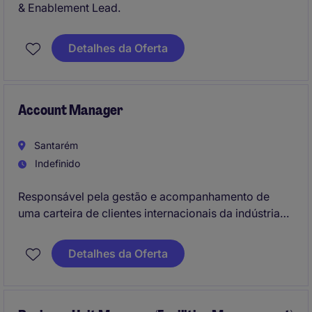
& Enablement Lead.
Detalhes da Oferta
Account Manager
Santarém
Indefinido
Responsável pela gestão e acompanhamento de
uma carteira de clientes internacionais da indústria
automóvel, assegurando o desenvolvimento de
relações comerciais de longo prazo e o
Detalhes da Oferta
acompanhamento dos projetos em curso. Atuará
como elo de ligação entre clientes e equipas
internas, garantindo o sucesso operacional e