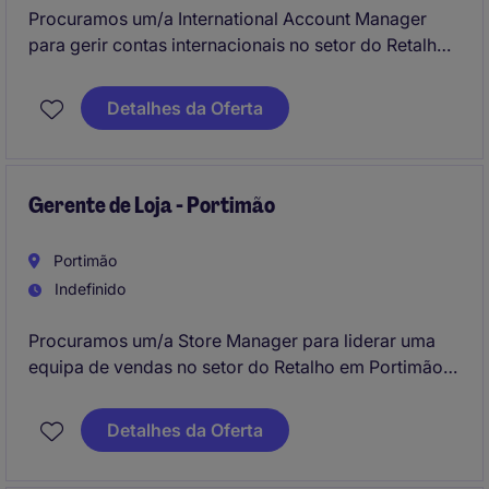
Procuramos um/a International Account Manager
para gerir contas internacionais no setor do Retalho,
com foco em estratégias de vendas e
desenvolvimento de relações comerciais. Este papel
Detalhes da Oferta
exige um forte conhecimento na área de vendas e
capacidade de trabalhar em equipa.
Gerente de Loja - Portimão
Portimão
Indefinido
Procuramos um/a Store Manager para liderar uma
equipa de vendas no setor do Retalho em Portimão.
Este/a profissional será responsável pela gestão
operacional da loja, garantindo o cumprimento de
Detalhes da Oferta
objetivos e a satisfação do cliente.