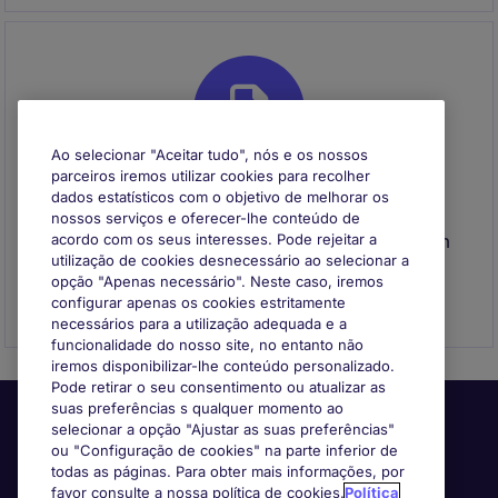
Ao selecionar "Aceitar tudo", nós e os nossos
parceiros iremos utilizar cookies para recolher
dados estatísticos com o objetivo de melhorar os
Envie o seu CV
nossos serviços e oferecer-lhe conteúdo de
Envie o seu CV para se registar e entraremos em
acordo com os seus interesses. Pode rejeitar a
utilização de cookies desnecessário ao selecionar a
contacto consigo quando surgir uma
opção "Apenas necessário". Neste caso, iremos
oportunidade que se adeque ao seu perfil
configurar apenas os cookies estritamente
necessários para a utilização adequada e a
funcionalidade do nosso site, no entanto não
iremos disponibilizar-lhe conteúdo personalizado.
Pode retirar o seu consentimento ou atualizar as
suas preferências s qualquer momento ao
selecionar a opção "Ajustar as suas preferências"
ou "Configuração de cookies" na parte inferior de
todas as páginas. Para obter mais informações, por
favor consulte a nossa política de cookies.
Política