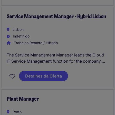
This role offers a unique opportunity to combine
strategic thinking, financial expertise, and leadership,
Service Management Manager - Hybrid Lisbon
working closely with senior stakeholders, investors,
and financing partners.
Lisbon
Indefinido
Trabalho Remoto / Híbrido
The Service Management Manager leads the Cloud
IT Service Management function for the company,
owning the end-to-end service lifecycle across Jira
Service Management.
Detalhes da Oferta
Plant Manager
Porto