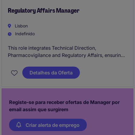
Regulatory Affairs Manager
Lisbon
Indefinido
This role integrates Technical Direction,
Pharmacovigilance and Regulatory Affairs, ensuring
full compliance with local and European regulations
across the pharmaceutical product lifecycle. It serves
Detalhes da Oferta
as the main liaison with health authorities and
guarantees the quality, safety and regulatory integrity
of all activities.
Registe-se para receber ofertas de Manager por
email assim que surgirem
Criar alerta de emprego