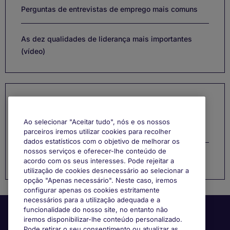
Perguntas de entrevistas de emprego mais comuns
As dez qualidades de liderança mais importantes
(vídeo)
Categorias
Ao selecionar "Aceitar tudo", nós e os nossos
Gestão de Carreira
parceiros iremos utilizar cookies para recolher
dados estatísticos com o objetivo de melhorar os
nossos serviços e oferecer-lhe conteúdo de
Função
acordo com os seus interesses. Pode rejeitar a
utilização de cookies desnecessário ao selecionar a
opção "Apenas necessário". Neste caso, iremos
configurar apenas os cookies estritamente
necessários para a utilização adequada e a
funcionalidade do nosso site, no entanto não
iremos disponibilizar-lhe conteúdo personalizado.
Pode retirar o seu consentimento ou atualizar as