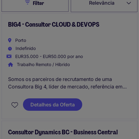
Close
Relevância
Filter
BIG4 - Consultor CLOUD & DEVOPS
Porto
Indefinido
EUR35.000 - EUR50.000 por ano
Trabalho Remoto / Híbrido
Somos os parceiros de recrutamento de uma
Consultora Big 4, líder de mercado, referência em
processos de Transformação Digital e Inovação.
Estamos em processo de identificação de DevOps &
Detalhes da Oferta
Cloud Developers para integrar projectos no Porto,
Braga, Aveiro e Coimbra.
Consultor Dynamics BC - Business Central