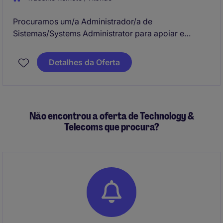
Procuramos um/a Administrador/a de
Sistemas/Systems Administrator para apoiar e
otimizar a infraestrutura tecnológica de um grupo de
Retalho com uma cobertura nacional, integrado num
Detalhes da Oferta
grupo multinacional de referência. Irá colaborar na
gestão de sistemas críticos e de suporte,
assegurando a sua operacionalidade, resiliência e
segurança.
Não encontrou a oferta de Technology &
Telecoms que procura?