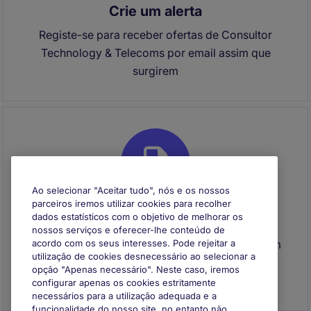
Crie um alerta
Registe-se para receber ofertas de Consultor
Technology & Telecoms por email assim que
surgirem
Ao selecionar "Aceitar tudo", nós e os nossos
parceiros iremos utilizar cookies para recolher
dados estatísticos com o objetivo de melhorar os
Envie o seu CV
nossos serviços e oferecer-lhe conteúdo de
Envie o seu CV para se registar e entraremos em
acordo com os seus interesses. Pode rejeitar a
utilização de cookies desnecessário ao selecionar a
contacto consigo quando surgir uma
opção "Apenas necessário". Neste caso, iremos
oportunidade que se adeque ao seu perfil
configurar apenas os cookies estritamente
necessários para a utilização adequada e a
funcionalidade do nosso site, no entanto não