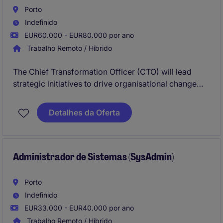
Porto
Indefinido
EUR60.000 - EUR80.000 por ano
Trabalho Remoto / Híbrido
The Chief Transformation Officer (CTO) will lead
strategic initiatives to drive organisational change
and innovation within this financial group in Porto.
This role requires expertise in overseeing
Detalhes da Oferta
transformation processes that align IT and Digital
with strategic business goals and enhance
operational efficiency.
Administrador de Sistemas (SysAdmin)
Porto
Indefinido
EUR33.000 - EUR40.000 por ano
Trabalho Remoto / Híbrido