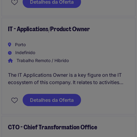
Detalhes da Oferta
active collaboration between business stakeholders
(C-Level, Human Resources, etc.) and the
development team to enhance operational efficiency.
IT - Applications/Product Owner
Porto
Indefinido
Trabalho Remoto / Híbrido
The IT Applications Owner is a key figure on the IT
ecosystem of this company. It relates to activities
such as overseeing and managing the development,
implementation, and maintenance of a set of IT
Detalhes da Oferta
applications related to Real Estate and Engineering
Processes. Based in Porto, and integrated in a global
team, this role is crucial for ensuring the technology
systems align with the company's operational goals.
CTO - Chief Transformation Office