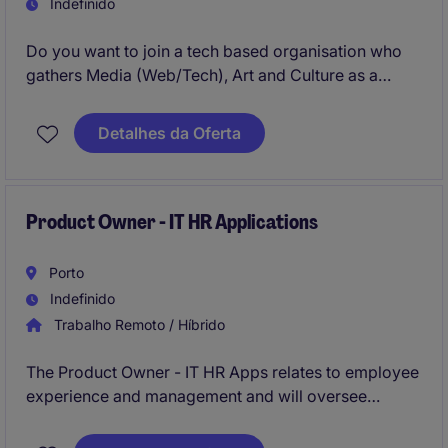
Indefinido
Do you want to join a tech based organisation who
gathers Media (Web/Tech), Art and Culture as a
Project Manager & Product Owner? Apply for this
role.
Detalhes da Oferta
We are looking for an experienced Project Manager
to oversee and deliver technology projects within the
Art, Culture and Media industry. The ideal candidate
Product Owner - IT HR Applications
should have expertise in project management and
familiarity with web, data and artificial intelligence
Porto
technologies.
Indefinido
Trabalho Remoto / Híbrido
The Product Owner - IT HR Apps relates to employee
experience and management and will oversee
software applications, ensuring they align with user
requirements and business needs. This role demands