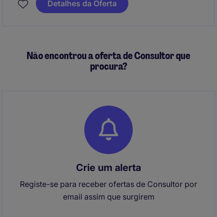
Detalhes da Oferta
Se procuras uma oportunidade onde possas crescer,
trabalhar com clientes de diferentes setores e
integrar uma equipa que valoriza as pessoas antes
dos números - queremos conhecer‑te.
Não encontrou a oferta de Consultor que
procura?
Crie um alerta
Registe-se para receber ofertas de Consultor por
email assim que surgirem