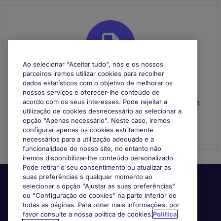
Ao selecionar "Aceitar tudo", nós e os nossos
parceiros iremos utilizar cookies para recolher
dados estatísticos com o objetivo de melhorar os
Envie o seu CV
nossos serviços e oferecer-lhe conteúdo de
Envie o seu CV para se registar e entraremos em
acordo com os seus interesses. Pode rejeitar a
utilização de cookies desnecessário ao selecionar a
contacto consigo quando surgir uma
opção "Apenas necessário". Neste caso, iremos
oportunidade que se adeque ao seu perfil
configurar apenas os cookies estritamente
necessários para a utilização adequada e a
funcionalidade do nosso site, no entanto não
iremos disponibilizar-lhe conteúdo personalizado.
Pode retirar o seu consentimento ou atualizar as
suas preferências s qualquer momento ao
selecionar a opção "Ajustar as suas preferências"
ou "Configuração de cookies" na parte inferior de
todas as páginas. Para obter mais informações, por
favor consulte a nossa política de cookies.
Política