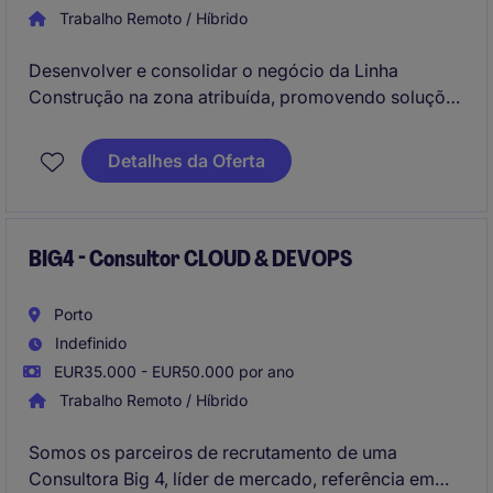
Trabalho Remoto / Híbrido
Desenvolver e consolidar o negócio da Linha
Construção na zona atribuída, promovendo soluções
técnicas de elevado valor acrescentado junto de
distribuidores, profissionais da construção e
Detalhes da Oferta
intervenientes em obra, assegurando o crescimento
sustentável da carteira de clientes e o fortalecimento
da presença da marca no mercado.
BIG4 - Consultor CLOUD & DEVOPS
Porto
Indefinido
EUR35.000 - EUR50.000 por ano
Trabalho Remoto / Híbrido
Somos os parceiros de recrutamento de uma
Consultora Big 4, líder de mercado, referência em