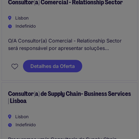
Consultor(a) Comercial - Relationship Sector
Lisbon
Indefinido
O/A Consultor(a) Comercial - Relationship Sector
será responsável por apresentar soluções
personalizadas e garantir um processo de venda
rigoroso, ético e orientado para resultados. Além
Detalhes da Oferta
disso, deverá
gerir a carteira de clientes de forma
estratégica
, assegurando elevados níveis de
satisfação e contribuindo ativamente para o
cumprimento dos objetivos comerciais da agência.
Consultor(a) de Supply Chain- Business Services
| Lisboa
Lisbon
Indefinido