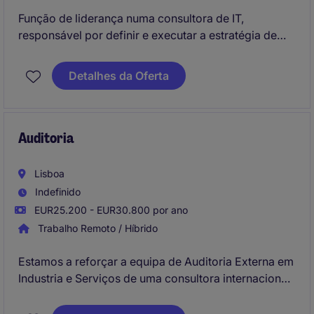
Função de liderança numa consultora de IT,
responsável por definir e executar a estratégia de
crescimento, com forte enfoque no desenvolvimento
de negócio e representação da empresa. Combina
Detalhes da Oferta
visão estratégica com uma componente comercial
ativa, assegurando o alinhamento entre mercado,
clientes e equipas internas.
Auditoria
Lisboa
Indefinido
EUR25.200 - EUR30.800 por ano
Trabalho Remoto / Híbrido
Estamos a reforçar a equipa de Auditoria Externa em
Industria e Serviços de uma consultora internacional
de referência.