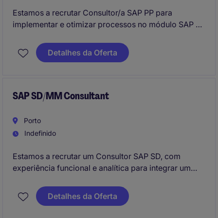
Estamos a recrutar Consultor/a SAP PP para
implementar e otimizar processos no módulo SAP PP
em S/4 Hana, contribuindo para a eficiência das
operações industriais e para a inovação de
Detalhes da Oferta
processos na área industrial. Este/a Consultor/a será
um/a elemento-chave na gestão de novas soluções
tecnológicas, colaborando com equipas
multidisciplinares.
SAP SD/MM Consultant
Porto
Indefinido
Estamos a recrutar um Consultor SAP SD, com
experiência funcional e analítica para integrar um
grupo industrial de líder no seu sector de actividade
e localizado em Vila Nova de Gaia (Porto).
Detalhes da Oferta
Valorizamos a experiência no sector industrial,
capacidade de integração em equipas de negócio e