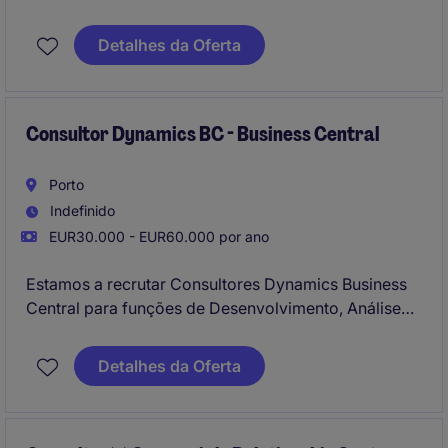
processos de Transformação Digital e Inovação.
Estamos em processo de identificação de DevOps &
Detalhes da Oferta
Cloud Developers para integrar projectos no Porto,
Braga, Aveiro e Coimbra.
Consultor Dynamics BC - Business Central
Porto
Indefinido
EUR30.000 - EUR60.000 por ano
Estamos a recrutar Consultores Dynamics Business
Central para funções de Desenvolvimento, Análise
Funcional e/ou Gestão de Projecto para integrar uma
Consultora especialista em Transformação Digital e
Detalhes da Oferta
Inovação, reconhecida no mercado nacional e com
forte implementação a partir da sua sede no Porto.