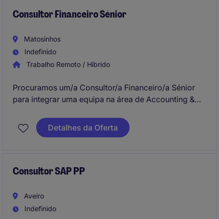
Consultor Financeiro Sénior
Matosinhos
Indefinido
Trabalho Remoto / Híbrido
Procuramos um/a Consultor/a Financeiro/a Sénior
para integrar uma equipa na área de Accounting &
Finance, no setor de Professional Services. O/a
candidato/a ideal será responsável por apoiar na
Detalhes da Oferta
gestão financeira e na análise estratégica de projetos
empresariais.
Consultor SAP PP
Aveiro
Indefinido