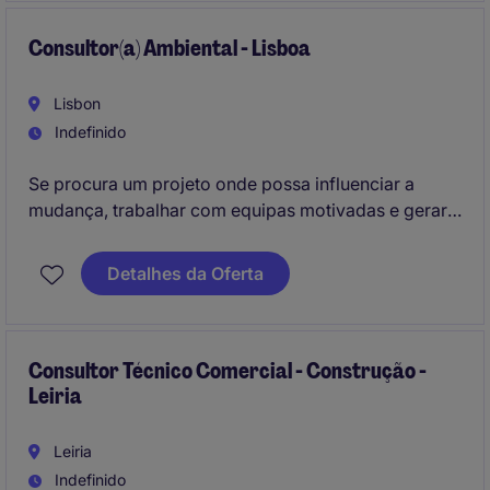
participação activa em processos de melhoria
contínua.
Consultor(a) Ambiental - Lisboa
Lisbon
Indefinido
Se procura um projeto onde possa influenciar a
mudança, trabalhar com equipas motivadas e gerar
impacto em clientes de diferentes setores, esta
oportunidade é para si.
Detalhes da Oferta
Consultor Técnico Comercial - Construção -
Leiria
Leiria
Indefinido