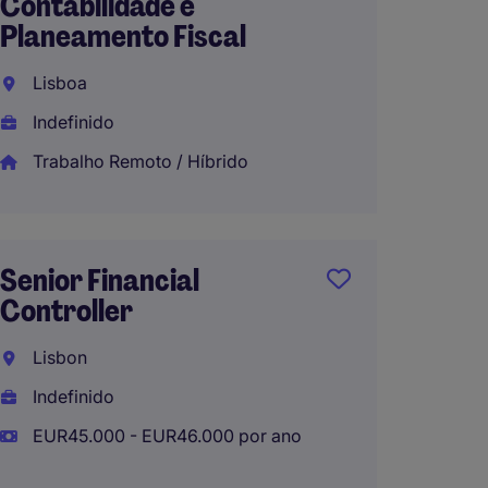
Contabilidade e
Report
Planeamento Fiscal
Lisbo
Lisboa
Indefi
Indefinido
EUR28
Trabalho Remoto / Híbrido
Trabal
Senior Financial
CFO | 
Controller
Porto
Lisbon
Indefi
Indefinido
EUR45.000 - EUR46.000 por ano