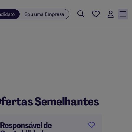
Guardar, 0
ndidato
Sou uma Empresa
Oportunidades
guardadas
fertas Semelhantes
Responsável de
Accoun