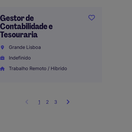
Group 
Hospit
Gestor de
Lisbo
Contabilidade e
Tesouraria
Indefi
EUR30.
Grande Lisboa
Trabal
Indefinido
Trabalho Remoto / Híbrido
1
Showing
2
3
items
1
to
3