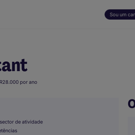
Sou um ca
tant
R28.000 por ano
O
sector de atividade
etências