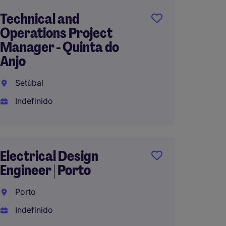
Technical and
Maint
Operations Project
- Indús
Manager - Quinta do
Farma
Anjo
Lisbo
Setúbal
Indefi
Indefinido
Head o
Electrical Design
Sales
Engineer | Porto
Energ
(IPP)
Porto
Lisbo
Indefinido
Indefi