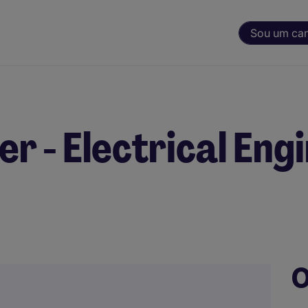
Sou um ca
 - Electrical Engi
O