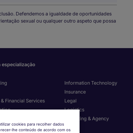
nclusão. Defendemos a igualdade de oportunidades
 orientação sexual ou qualquer outro aspeto que possa
 especialização
ing
Information Technology
Insurance
& Financial Services
Legal
ction
Logistics
ancy, Strategy & Change
Marketing & Agency
tilizar cookies para recolher dados
r Service
Moda
ferecer-lhe conteúdo de acordo com os