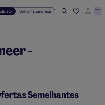
Guardar, 0
ndidato
Sou uma Empresa
Oportunidades
guardadas
neer -
fertas Semelhantes