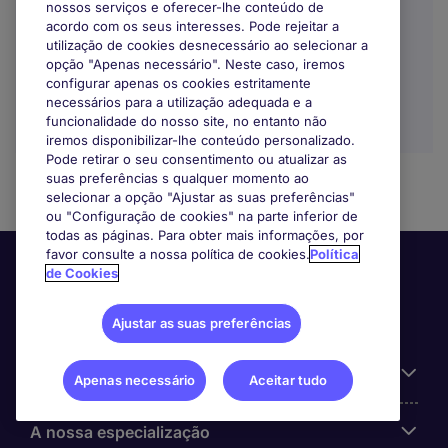
nossos serviços e oferecer-lhe conteúdo de
EUR60.000 - EUR80.000 por ano
acordo com os seus interesses. Pode rejeitar a
utilização de cookies desnecessário ao selecionar a
Trabalho Remoto / Híbrido
opção "Apenas necessário". Neste caso, iremos
configurar apenas os cookies estritamente
necessários para a utilização adequada e a
funcionalidade do nosso site, no entanto não
iremos disponibilizar-lhe conteúdo personalizado.
Pode retirar o seu consentimento ou atualizar as
suas preferências s qualquer momento ao
selecionar a opção "Ajustar as suas preferências"
ou "Configuração de cookies" na parte inferior de
todas as páginas. Para obter mais informações, por
favor consulte a nossa política de cookies.
Política
de Cookies
Ajustar as suas preferências
Informação Útil
Apenas necessário
Aceitar tudo
A nossa especialização