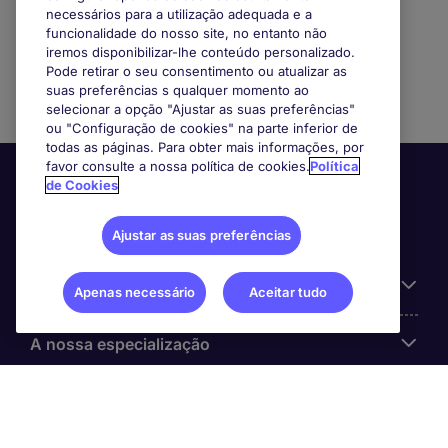
Inclusão. Defendemos a igualdade de
necessários para a utilização adequada e a
oportunidades sem discriminar por género,
funcionalidade do nosso site, no entanto não
raça, ideia, religião, orientação sexual ou
iremos disponibilizar-lhe conteúdo personalizado.
Pode retirar o seu consentimento ou atualizar as
qualquer outro aspeto que possa ser
suas preferências s qualquer momento ao
considerado discriminatório ou de exclusão.
selecionar a opção "Ajustar as suas preferências"
ou "Configuração de cookies" na parte inferior de
todas as páginas. Para obter mais informações, por
favor consulte a nossa política de cookies.
Política
de Cookies
Ajustar as suas preferências
Informação Útil
Apenas necessário
Aceitar tudo
A nossa especialização
Sobre a Michael Page