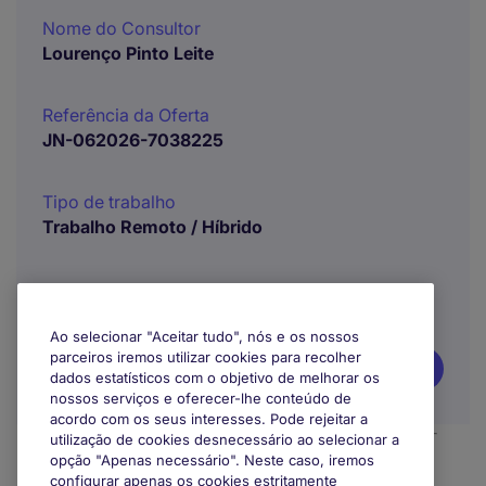
Nome do Consultor
Lourenço Pinto Leite
Referência da Oferta
JN-062026-7038225
Tipo de trabalho
Trabalho Remoto / Híbrido
Ao selecionar "Aceitar tudo", nós e os nossos
parceiros iremos utilizar cookies para recolher
Candidate-se
dados estatísticos com o objetivo de melhorar os
nossos serviços e oferecer-lhe conteúdo de
acordo com os seus interesses. Pode rejeitar a
utilização de cookies desnecessário ao selecionar a
opção "Apenas necessário". Neste caso, iremos
Na Michael Page, acreditamos na Diversidade e
configurar apenas os cookies estritamente