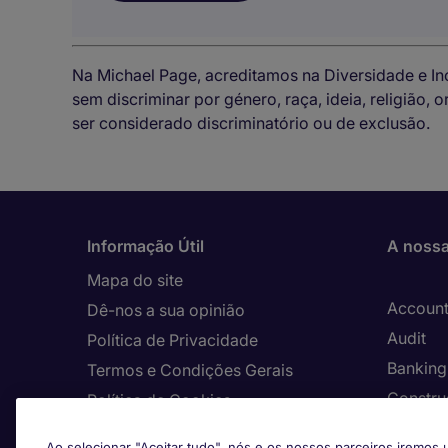
Na Michael Page, acreditamos na Diversidade e I
sem discriminar por género, raça, ideia, religião,
ser considerado discriminatório ou de exclusão.
Informação Útil
A nossa
Mapa do site
Account
Dê-nos a sua opinião
Audit
Política de Privacidade
Banking 
Termos e Condições Gerais
Constru
Política de Cookies
Consult
O nosso canal de denúncias
Ao selecionar "Aceitar tudo", nós e os nossos parceiros iremos u