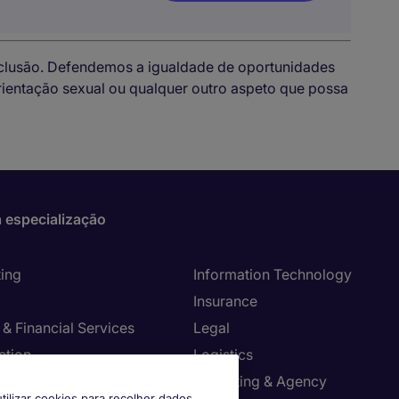
nclusão. Defendemos a igualdade de oportunidades
 orientação sexual ou qualquer outro aspeto que possa
 especialização
ing
Information Technology
Insurance
& Financial Services
Legal
ction
Logistics
ancy, Strategy & Change
Marketing & Agency
tilizar cookies para recolher dados