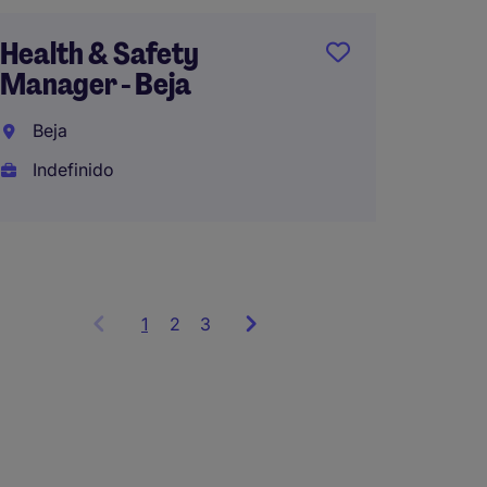
Industr
Health & Safety
Interna
Manager - Beja
Indefi
Beja
Indefinido
1
Showing
2
3
items
1
to
3
of
9