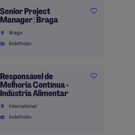
Senior Project
Projec
Manager | Braga
Cente
Braga
Lisbo
Indefinido
Indefi
Responsável de
Gestor
Melhoria Contínua -
Lisbo
Indústria Alimentar
Indefi
International
Indefinido
Proces