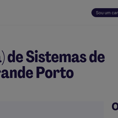
Sou um ca
 de Sistemas de
rande Porto
O