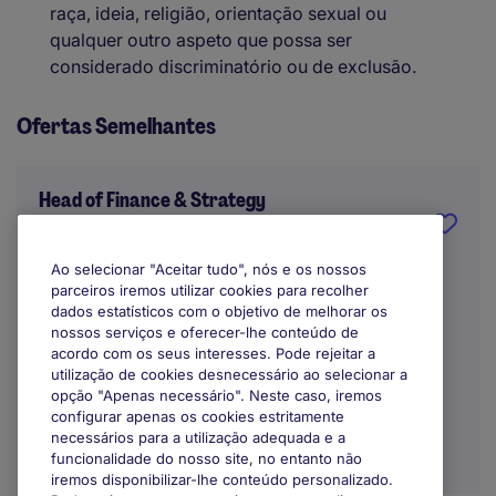
raça, ideia, religião, orientação sexual ou
qualquer outro aspeto que possa ser
considerado discriminatório ou de exclusão.
Ofertas Semelhantes
Head of Finance & Strategy
Lisboa
Ao selecionar "Aceitar tudo", nós e os nossos
parceiros iremos utilizar cookies para recolher
Indefinido
dados estatísticos com o objetivo de melhorar os
nossos serviços e oferecer-lhe conteúdo de
Trabalho Remoto / Híbrido
acordo com os seus interesses. Pode rejeitar a
utilização de cookies desnecessário ao selecionar a
opção "Apenas necessário". Neste caso, iremos
configurar apenas os cookies estritamente
necessários para a utilização adequada e a
funcionalidade do nosso site, no entanto não
iremos disponibilizar-lhe conteúdo personalizado.