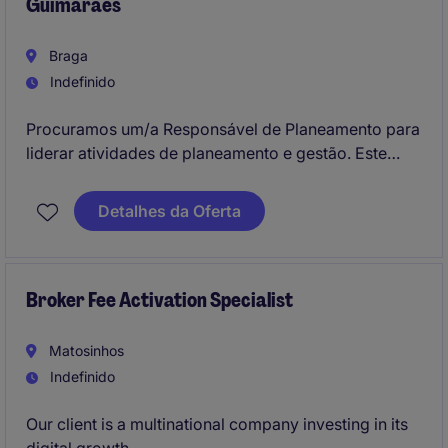
Guimarães
Braga
Indefinido
Procuramos um/a Responsável de Planeamento para
liderar atividades de planeamento e gestão. Este
papel será essencial para assegurar a eficiência e a
coordenação dos processos numa empresa do setor
Detalhes da Oferta
industrial e de manufatura.
Broker Fee Activation Specialist
Matosinhos
Indefinido
Our client is a multinational company investing in its