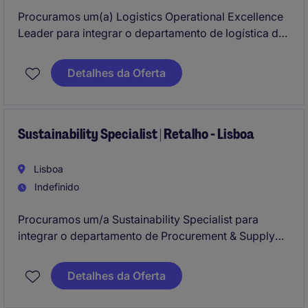
Procuramos um(a) Logistics Operational Excellence
Leader para integrar o departamento de logística de
uma empresa do setor do retalho em Setúbal. O(a)
candidato(a) ideal terá um perfil dinâmico e vontade
Detalhes da Oferta
de contribuir para a melhoria contínua dos
processos logísticos no armazém da empresa.
Sustainability Specialist | Retalho - Lisboa
Lisboa
Indefinido
Procuramos um/a Sustainability Specialist para
integrar o departamento de Procurement & Supply
Chain de uma empresa multinacional de referência
no sector do Retalho. Esta posição requer
Detalhes da Oferta
competências técnicas e estratégicas para promover
práticas sustentáveis na cadeia de fornecimento.