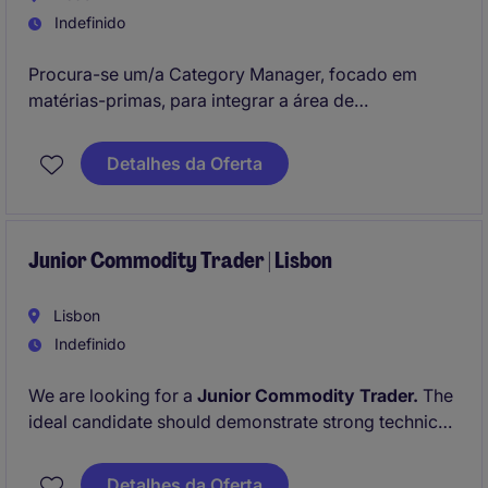
Indefinido
Procura-se um/a Category Manager, focado em
matérias-primas, para integrar a área de
Procurement & Supply Chain, no setor industrial
alimentar, com sede em Lisboa. Este profissional
Detalhes da Oferta
será responsável pelo sourcing e negociação de
matérias-primas, garantindo a eficiência e qualidade
dos processos.
Junior Commodity Trader | Lisbon
Lisbon
Indefinido
We are looking for a
Junior Commodity Trader.
The
ideal candidate should demonstrate strong technical,
commercial and analytical skills to support and
manage commodity trading operations.
Detalhes da Oferta