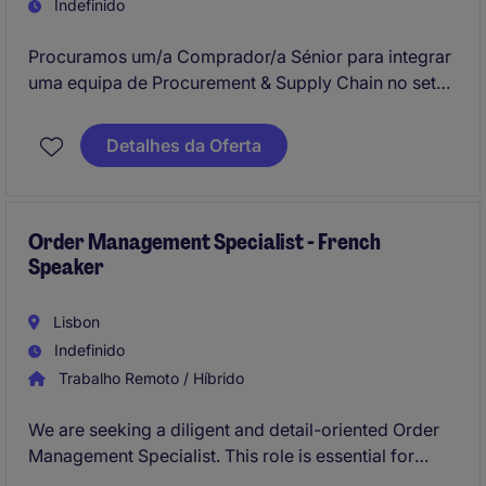
Indefinido
Procuramos um/a Comprador/a Sénior para integrar
uma equipa de Procurement & Supply Chain no setor
Industrial. O/A candidato/a ideal será responsável
por gerir processos de aquisição e negociar com
Detalhes da Oferta
fornecedores de forma estratégica.
Order Management Specialist - French
Speaker
Lisbon
Indefinido
Trabalho Remoto / Híbrido
We are seeking a diligent and detail-oriented Order
Management Specialist. This role is essential for
maintaining process compliance and efficiency