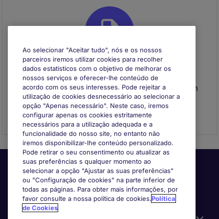
Ao selecionar "Aceitar tudo", nós e os nossos
parceiros iremos utilizar cookies para recolher
dados estatísticos com o objetivo de melhorar os
Envie o seu CV
nossos serviços e oferecer-lhe conteúdo de
Envie o seu CV para se registar e entraremos em
acordo com os seus interesses. Pode rejeitar a
utilização de cookies desnecessário ao selecionar a
contacto consigo quando surgir uma
opção "Apenas necessário". Neste caso, iremos
oportunidade que se adeque ao seu perfil
configurar apenas os cookies estritamente
necessários para a utilização adequada e a
funcionalidade do nosso site, no entanto não
iremos disponibilizar-lhe conteúdo personalizado.
Pode retirar o seu consentimento ou atualizar as
suas preferências s qualquer momento ao
selecionar a opção "Ajustar as suas preferências"
ou "Configuração de cookies" na parte inferior de
todas as páginas. Para obter mais informações, por
favor consulte a nossa política de cookies.
Política
de Cookies