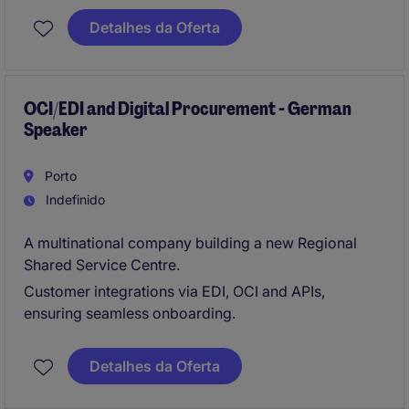
within the critical Purchase Requisition (PR) to
Detalhes da Oferta
Purchase Order (PO) workflow, ensuring a seamless
experience for internal business stakeholders.
OCI/EDI and Digital Procurement - German
Speaker
Porto
Indefinido
A multinational company building a new Regional
Shared Service Centre.
Customer integrations via EDI, OCI and APIs,
ensuring seamless onboarding.
Detalhes da Oferta