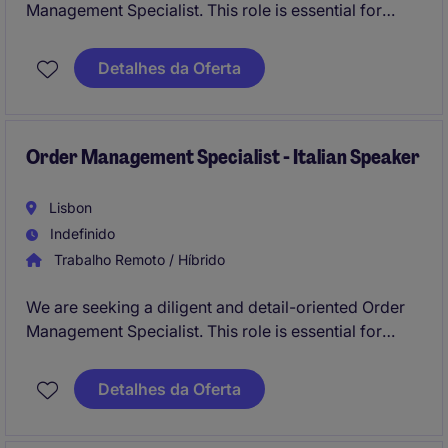
Management Specialist. This role is essential for
maintaining process compliance and efficiency
within the critical Purchase Requisition (PR) to
Detalhes da Oferta
Purchase Order (PO) workflow, ensuring a seamless
experience for internal business stakeholders.
Order Management Specialist - Italian Speaker
Lisbon
Indefinido
Trabalho Remoto / Híbrido
We are seeking a diligent and detail-oriented Order
Management Specialist. This role is essential for
maintaining process compliance and efficiency
within the critical Purchase Requisition (PR) to
Detalhes da Oferta
Purchase Order (PO) workflow, ensuring a seamless
experience for internal business stakeholders.