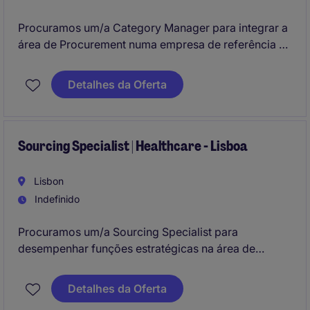
Procuramos um/a Category Manager para integrar a
área de Procurement numa empresa de referência no
setor. Este profissional será responsável por gerir e
negociar contratos com fornecedores para as
Detalhes da Oferta
categorias de Logística & Supply Chain.
Sourcing Specialist | Healthcare - Lisboa
Lisbon
Indefinido
Procuramos um/a Sourcing Specialist para
desempenhar funções estratégicas na área de
Procurement e Supply Chain. Este cargo é ideal para
quem tem experiência e conhecimento na gestão de
Detalhes da Oferta
contratos e aquisição de bens e serviços.