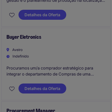
gestão e o planeamento de produção na localização
de Ermesinde.
Detalhes da Oferta
Buyer Eletronics
Aveiro
Indefinido
Procuramos um/a comprador estratégico para
integrar o departamento de Compras de uma
empresa no setor industrial/manufacturing. Este
profissional será responsável pela gestão
Detalhes da Oferta
estratégica de compras, garantindo a otimização de
custos e a eficiência operacional.
Procurement Manager