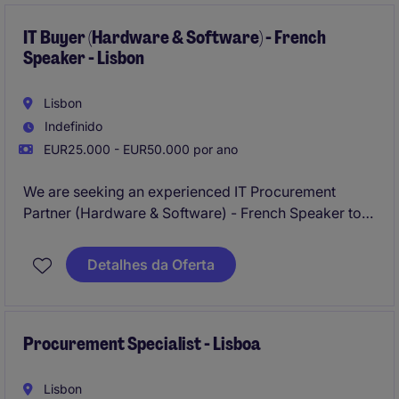
IT Buyer (Hardware & Software) - French
Speaker - Lisbon
Lisbon
Indefinido
EUR25.000 - EUR50.000 por ano
We are seeking an experienced IT Procurement
Partner (Hardware & Software) - French Speaker to
manage procurement operations within the
technology and telecoms industry. This role requires
Detalhes da Oferta
expertise in hardware and software procurement,
with fluency in French being essential.
Procurement Specialist - Lisboa
Lisbon