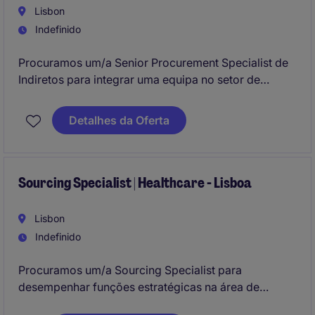
Lisbon
Indefinido
Procuramos um/a Senior Procurement Specialist de
Indiretos para integrar uma equipa no setor de
Financial Services. Este profissional será
responsável pela gestão de processos de aquisição
Detalhes da Oferta
indireta, garantindo eficiência e conformidade com
os objetivos da empresa.
Sourcing Specialist | Healthcare - Lisboa
Lisbon
Indefinido
Procuramos um/a Sourcing Specialist para
desempenhar funções estratégicas na área de
Procurement e Supply Chain. Este cargo é ideal para