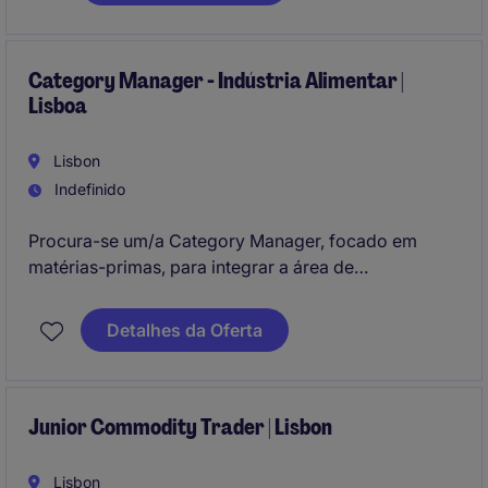
Category Manager - Indústria Alimentar |
Lisboa
Lisbon
Indefinido
Procura-se um/a Category Manager, focado em
matérias-primas, para integrar a área de
Procurement & Supply Chain, no setor industrial
alimentar, com sede em Lisboa. Este profissional
Detalhes da Oferta
será responsável pelo sourcing e negociação de
matérias-primas, garantindo a eficiência e qualidade
dos processos.
Junior Commodity Trader | Lisbon
Lisbon