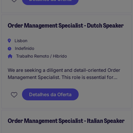
Order Management Specialist - Dutch Speaker
Lisbon
Indefinido
Trabalho Remoto / Híbrido
We are seeking a diligent and detail-oriented Order
Management Specialist. This role is essential for
maintaining process compliance and efficiency
within the critical Purchase Requisition (PR) to
Detalhes da Oferta
Purchase Order (PO) workflow, ensuring a seamless
experience for internal business stakeholders.
Order Management Specialist - Italian Speaker