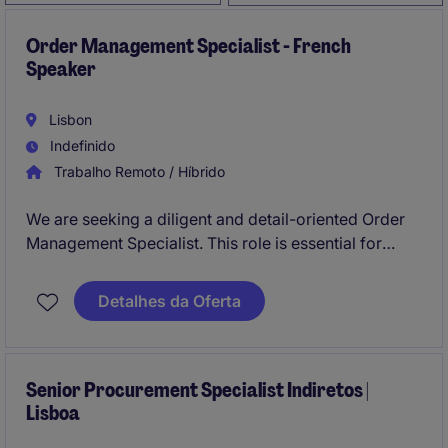
Order Management Specialist - French
Speaker
Lisbon
Indefinido
Trabalho Remoto / Híbrido
We are seeking a diligent and detail-oriented Order
Management Specialist. This role is essential for
maintaining process compliance and efficiency
within the critical Purchase Requisition (PR) to
Detalhes da Oferta
Purchase Order (PO) workflow, ensuring a seamless
experience for internal business stakeholders.
Senior Procurement Specialist Indiretos |
Lisboa