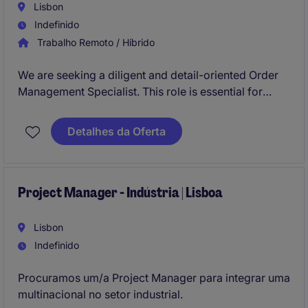
Lisbon
Indefinido
Trabalho Remoto / Híbrido
We are seeking a diligent and detail-oriented Order
Management Specialist. This role is essential for
maintaining process compliance and efficiency
within the critical Purchase Requisition (PR) to
Detalhes da Oferta
Purchase Order (PO) workflow, ensuring a seamless
experience for internal business stakeholders.
Project Manager - Indústria | Lisboa
Lisbon
Indefinido
Procuramos um/a Project Manager para integrar uma
multinacional no setor industrial.