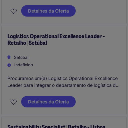
Detalhes da Oferta
Logistics Operational Excellence Leader -
Retalho | Setúbal
Setúbal
Indefinido
Procuramos um(a) Logistics Operational Excellence
Leader para integrar o departamento de logística de
uma empresa do setor do retalho em Setúbal. O(a)
candidato(a) ideal terá um perfil dinâmico e vontade
Detalhes da Oferta
de contribuir para a melhoria contínua dos
processos logísticos no armazém da empresa.
Sustainability Specialist | Retalho - Lisboa