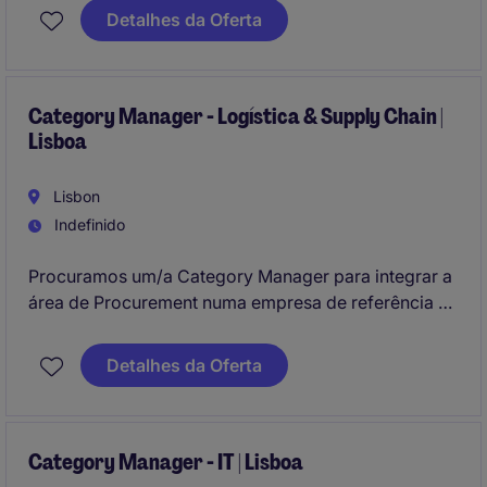
quem tem experiência e conhecimento na gestão de
Detalhes da Oferta
contratos e aquisição de bens e serviços.
Category Manager - Logística & Supply Chain |
Lisboa
Lisbon
Indefinido
Procuramos um/a Category Manager para integrar a
área de Procurement numa empresa de referência no
setor. Este profissional será responsável por gerir e
negociar contratos com fornecedores para as
Detalhes da Oferta
categorias de Logística & Supply Chain.
Category Manager - IT | Lisboa