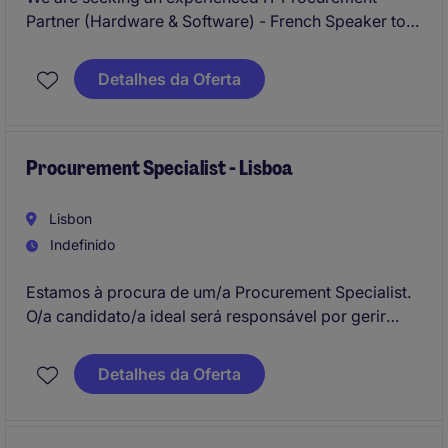
Partner (Hardware & Software) - French Speaker to
manage procurement operations within the
technology and telecoms industry. This role requires
Detalhes da Oferta
expertise in hardware and software procurement,
with fluency in French being essential.
Procurement Specialist - Lisboa
Lisbon
Indefinido
Estamos à procura de um/a Procurement Specialist.
O/a candidato/a ideal será responsável por gerir
todas as atividades de aquisição e desenvolvimento
de fornecedores ligados ao sector técnico.
Detalhes da Oferta