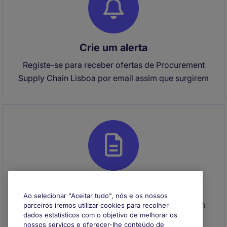
Crie um alerta
Registe-se para receber ofertas de Procurement
Supply Chain Lisboa por email assim que surgirem
Envie o seu CV
Ao selecionar "Aceitar tudo", nós e os nossos
Envie o seu CV para se registar e entraremos em
parceiros iremos utilizar cookies para recolher
dados estatísticos com o objetivo de melhorar os
contacto consigo quando surgir uma
nossos serviços e oferecer-lhe conteúdo de