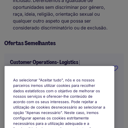
Inclusão. Defendemos a igualdade de
oportunidades sem discriminar por género,
raça, ideia, religião, orientação sexual ou
qualquer outro aspeto que possa ser
considerado discriminatório ou de exclusão.
Ofertas Semelhantes
Customer Operations- Logistics |
Pombal
Ao selecionar "Aceitar tudo", nós e os nossos
International
parceiros iremos utilizar cookies para recolher
dados estatísticos com o objetivo de melhorar os
Indefinido
nossos serviços e oferecer-lhe conteúdo de
acordo com os seus interesses. Pode rejeitar a
utilização de cookies desnecessário ao selecionar a
opção "Apenas necessário". Neste caso, iremos
configurar apenas os cookies estritamente
necessários para a utilização adequada e a