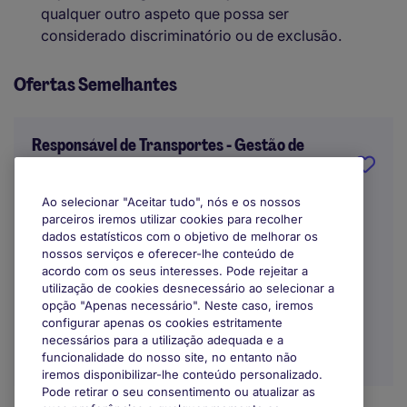
qualquer outro aspeto que possa ser
considerado discriminatório ou de exclusão.
Ofertas Semelhantes
Responsável de Transportes - Gestão de
Resíduos | Lisboa
Ao selecionar "Aceitar tudo", nós e os nossos
Lisbon
parceiros iremos utilizar cookies para recolher
dados estatísticos com o objetivo de melhorar os
Indefinido
nossos serviços e oferecer-lhe conteúdo de
acordo com os seus interesses. Pode rejeitar a
Trabalho Remoto / Híbrido
utilização de cookies desnecessário ao selecionar a
opção "Apenas necessário". Neste caso, iremos
configurar apenas os cookies estritamente
necessários para a utilização adequada e a
funcionalidade do nosso site, no entanto não
iremos disponibilizar-lhe conteúdo personalizado.
Pode retirar o seu consentimento ou atualizar as