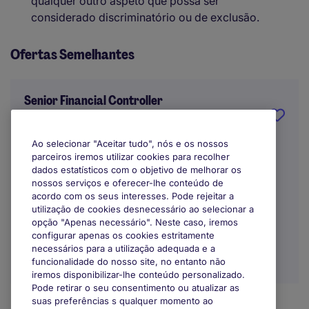
qualquer outro aspeto que possa ser
considerado discriminatório ou de exclusão.
Ofertas Semelhantes
Senior Financial Controller
Lisbon
Ao selecionar "Aceitar tudo", nós e os nossos
parceiros iremos utilizar cookies para recolher
Indefinido
dados estatísticos com o objetivo de melhorar os
nossos serviços e oferecer-lhe conteúdo de
EUR45.000 - EUR46.000 por ano
acordo com os seus interesses. Pode rejeitar a
utilização de cookies desnecessário ao selecionar a
opção "Apenas necessário". Neste caso, iremos
configurar apenas os cookies estritamente
necessários para a utilização adequada e a
funcionalidade do nosso site, no entanto não
iremos disponibilizar-lhe conteúdo personalizado.
Pode retirar o seu consentimento ou atualizar as
suas preferências s qualquer momento ao