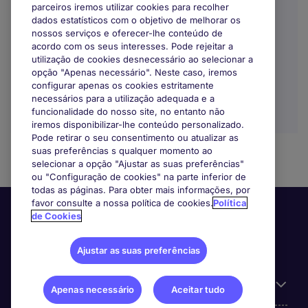
parceiros iremos utilizar cookies para recolher
Indefinido
dados estatísticos com o objetivo de melhorar os
nossos serviços e oferecer-lhe conteúdo de
EUR60.000 - EUR80.000 por ano
acordo com os seus interesses. Pode rejeitar a
utilização de cookies desnecessário ao selecionar a
Trabalho Remoto / Híbrido
opção "Apenas necessário". Neste caso, iremos
configurar apenas os cookies estritamente
necessários para a utilização adequada e a
funcionalidade do nosso site, no entanto não
iremos disponibilizar-lhe conteúdo personalizado.
Pode retirar o seu consentimento ou atualizar as
suas preferências s qualquer momento ao
selecionar a opção "Ajustar as suas preferências"
ou "Configuração de cookies" na parte inferior de
todas as páginas. Para obter mais informações, por
favor consulte a nossa política de cookies.
Política
de Cookies
Ajustar as suas preferências
Informação Útil
Apenas necessário
Aceitar tudo