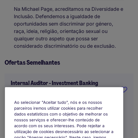
Na Michael Page, acreditamos na Diversidade e
Inclusão. Defendemos a igualdade de
oportunidades sem discriminar por género,
raça, ideia, religião, orientação sexual ou
qualquer outro aspeto que possa ser
considerado discriminatório ou de exclusão.
Ofertas Semelhantes
Internal Auditor - Investment Banking
Lisbon
Ao selecionar "Aceitar tudo", nós e os nossos
parceiros iremos utilizar cookies para recolher
Indefinido
dados estatísticos com o objetivo de melhorar os
nossos serviços e oferecer-lhe conteúdo de
acordo com os seus interesses. Pode rejeitar a
utilização de cookies desnecessário ao selecionar a
opção "Apenas necessário". Neste caso, iremos