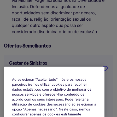
Na Michael Page, acreditamos na Diversidade e
Inclusão. Defendemos a igualdade de
oportunidades sem discriminar por género,
raça, ideia, religião, orientação sexual ou
qualquer outro aspeto que possa ser
considerado discriminatório ou de exclusão.
Ofertas Semelhantes
Gestor de Sinistros
Lisboa
Ao selecionar "Aceitar tudo", nós e os nossos
parceiros iremos utilizar cookies para recolher
Indefinido
dados estatísticos com o objetivo de melhorar os
nossos serviços e oferecer-lhe conteúdo de
Trabalho Remoto / Híbrido
acordo com os seus interesses. Pode rejeitar a
utilização de cookies desnecessário ao selecionar a
opção "Apenas necessário". Neste caso, iremos
configurar apenas os cookies estritamente