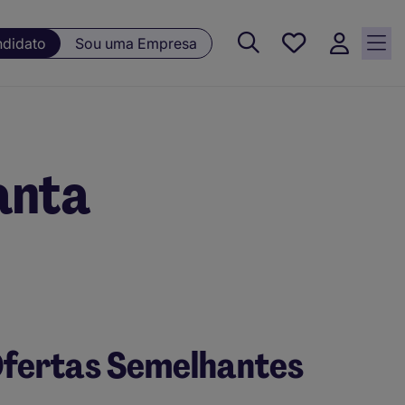
Guardar, 0
ndidato
Sou uma Empresa
Oportunidades
guardadas
anta
fertas Semelhantes