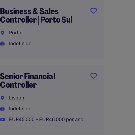
Business & Sales
Junior 
Controller | Porto Sul
Control
Englis
Porto
Porto
Indefinido
Indefi
Senior Financial
Controller
Accoun
Accoun
Lisbon
Speak
Indefinido
Porto
EUR45.000 - EUR46.000 por ano
Indefi