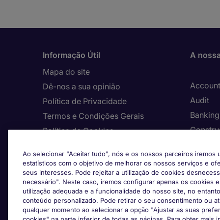
Informação Útil
A nossa
Mapa do site
Account
Dê-nos a sua opinião
Audit
Política de Privacidade
Banking 
Termos e Condições Gerais
Constru
Política de Cookies
Consult
O nosso canal de denúncias
Ao selecionar "Aceitar tudo", nós e os nossos parceiros iremos u
Custome
Países/Regiões
estatísticos com o objetivo de melhorar os nossos serviços e o
seus interesses. Pode rejeitar a utilização de cookies desneces
Digital
necessário". Neste caso, iremos configurar apenas os cookies e
Enginee
utilização adequada e a funcionalidade do nosso site, no entanto
conteúdo personalizado. Pode retirar o seu consentimento ou atu
Facilit
qualquer momento ao selecionar a opção "Ajustar as suas prefe
Formaç
cookies" na parte inferior de todas as páginas. Para obter mais 