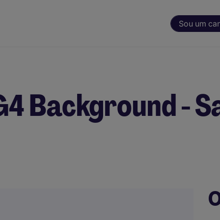
Sou um ca
IG4 Background - S
O