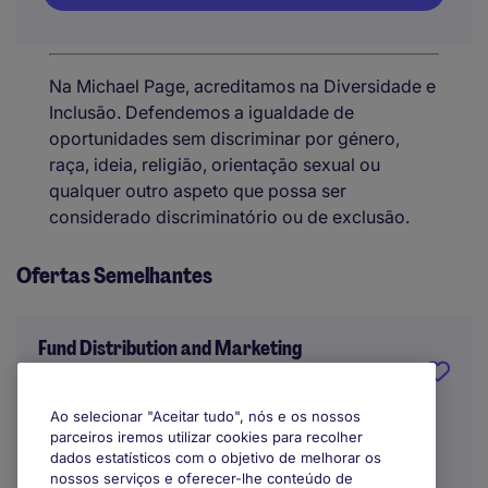
Na Michael Page, acreditamos na Diversidade e
Inclusão. Defendemos a igualdade de
oportunidades sem discriminar por género,
raça, ideia, religião, orientação sexual ou
qualquer outro aspeto que possa ser
considerado discriminatório ou de exclusão.
Ofertas Semelhantes
Fund Distribution and Marketing
Support Manager
Ao selecionar "Aceitar tudo", nós e os nossos
Porto
parceiros iremos utilizar cookies para recolher
dados estatísticos com o objetivo de melhorar os
Indefinido
nossos serviços e oferecer-lhe conteúdo de