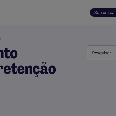
Sou um ca
as
nto
Palavra-chave
 retenção