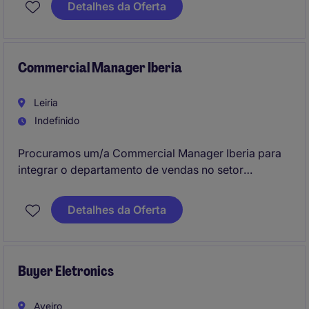
Detalhes da Oferta
competências elétricas e mecânicas, contribuindo
para a fiabilidade dos equipamentos e continuidade
da operação.
Commercial Manager Iberia
Leiria
Indefinido
Procuramos um/a Commercial Manager Iberia para
integrar o departamento de vendas no setor
Industrial. Este profissional será responsável por
liderar iniciativas comerciais e alcançar os objetivos
Detalhes da Oferta
estratégicos da organização.
Buyer Eletronics
Aveiro