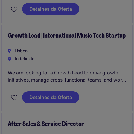
e gerir as operações financeiras e contabilísticas da
Detalhes da Oferta
empresa.
Growth Lead | International Music Tech Startup
Lisbon
Indefinido
We are looking for a Growth Lead to drive growth
initiatives, manage cross-functional teams, and work
directly with the CEO of a fast-growing international
startup. This is an opportunity to combine strategic
Detalhes da Oferta
thinking, innovation, data-driven decision-making,
and a passion for music while contributing to the
global expansion of a disruptive Music Tech
business.
After Sales & Service Director