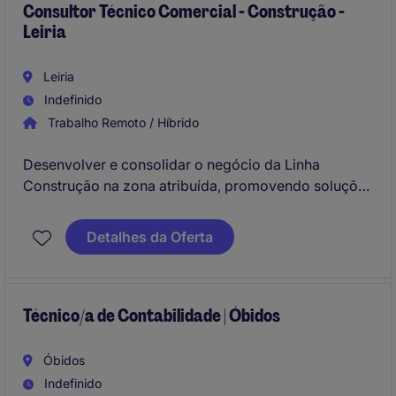
Consultor Técnico Comercial - Construção -
Leiria
Leiria
Indefinido
Trabalho Remoto / Híbrido
Desenvolver e consolidar o negócio da Linha
Construção na zona atribuída, promovendo soluções
técnicas de elevado valor acrescentado junto de
distribuidores, profissionais da construção e
Detalhes da Oferta
intervenientes em obra, assegurando o crescimento
sustentável da carteira de clientes e o fortalecimento
da presença da marca no mercado.
Técnico/a de Contabilidade | Óbidos
Óbidos
Indefinido