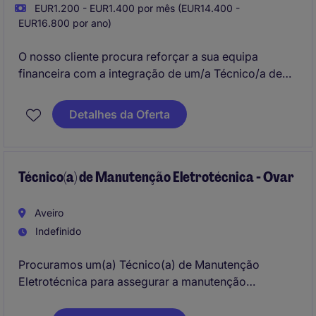
EUR1.200 - EUR1.400 por mês (EUR14.400 -
EUR16.800 por ano)
O nosso cliente procura reforçar a sua equipa
financeira com a integração de um/a Técnico/a de
Contabilidade. Se procura um projeto estável, com
proximidade ao negócio e oportunidade de
Detalhes da Oferta
crescimento profissional, esta poderá ser a
oportunidade certa para si.
Técnico(a) de Manutenção Eletrotécnica - Ovar
Aveiro
Indefinido
Procuramos um(a) Técnico(a) de Manutenção
Eletrotécnica para assegurar a manutenção
preventiva e corretiva dos equipamentos industriais
de uma unidade produtiva. Esta função combina