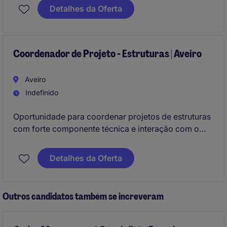
processamento e embalagem.
Detalhes da Oferta
A função inclui assistência técnica, instalação,
manutenção e reparação de equipamentos, bem
como formação de clientes e acompanhamento
Coordenador de Projeto - Estruturas | Aveiro
técnico pós-venda.
Aveiro
Indefinido
Oportunidade para coordenar projetos de estruturas
com forte componente técnica e interação com o
cliente. Função inserida numa direção técnica
dinâmica, com impacto direto na otimização e
Detalhes da Oferta
desenvolvimento de soluções.
Outros candidatos também se increveram