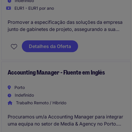
Indefinido
EUR1 - EUR1 por ano
Promover a especificação das soluções da empresa
junto de gabinetes de projeto, assegurando a sua
inclusão em projetos técnicos, nomeadamente em
cadernos de encargos e memórias descritivas,
Detalhes da Oferta
através de uma atuação de suporte e influência
técnica.
Accounting Manager - Fluente em Inglês
Porto
Indefinido
Trabalho Remoto / Híbrido
Procuramos um/a Accounting Manager para integrar
uma equipa no setor de Media & Agency no Porto.
Este profissional será responsável por supervisionar