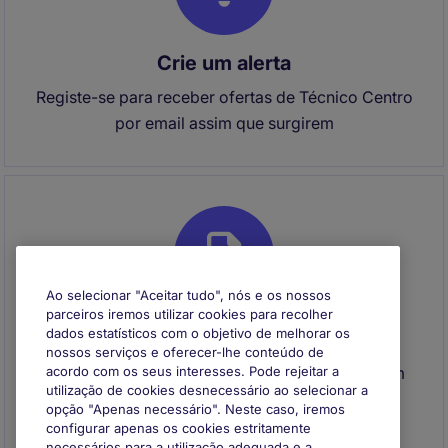
Crie um alerta
Registe-se para receber ofertas de Técnico Centro
por email assim que surgirem
Ao selecionar "Aceitar tudo", nós e os nossos
parceiros iremos utilizar cookies para recolher
dados estatísticos com o objetivo de melhorar os
Envie o seu CV
nossos serviços e oferecer-lhe conteúdo de
Envie o seu CV para se registar e entraremos em
acordo com os seus interesses. Pode rejeitar a
utilização de cookies desnecessário ao selecionar a
contacto consigo quando surgir uma
opção "Apenas necessário". Neste caso, iremos
oportunidade que se adeque ao seu perfil
configurar apenas os cookies estritamente
necessários para a utilização adequada e a