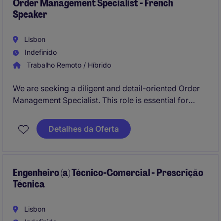
Order Management Specialist - French
Speaker
Lisbon
Indefinido
Trabalho Remoto / Híbrido
We are seeking a diligent and detail-oriented Order
Management Specialist. This role is essential for
maintaining process compliance and efficiency
within the critical Purchase Requisition (PR) to
Detalhes da Oferta
Purchase Order (PO) workflow, ensuring a seamless
experience for internal business stakeholders.
Engenheiro (a) Técnico-Comercial - Prescrição
Técnica
Lisbon