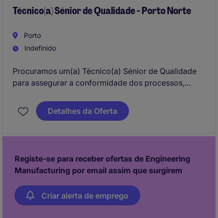
Técnico(a) Sénior de Qualidade - Porto Norte
Porto
Indefinido
Procuramos um(a) Técnico(a) Sénior de Qualidade
para assegurar a conformidade dos processos,
produtos e documentação com os requisitos
aplicáveis aos sistemas de gestão da qualidade e ao
Detalhes da Oferta
setor dos dispositivos médicos. Esta posição terá um
papel fundamental na manutenção dos mais
elevados padrões de qualidade, contribuindo para a
melhoria contínua e para a excelência operacional
Registe-se para receber ofertas de Engineering
da organização.
Manufacturing por email assim que surgirem
Criar alerta de emprego