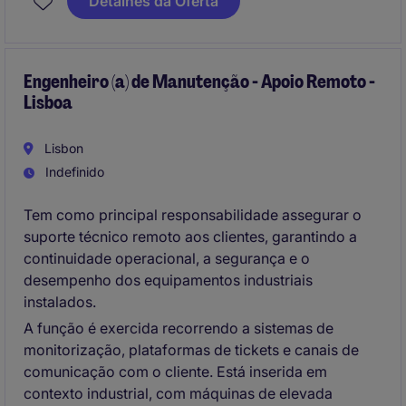
Detalhes da Oferta
equipamentos e infraestruturas. Gere recursos e
fornecedores externos, promove a eficiência
operacional e energética e garante a rápida
resolução de avarias para manter a continuidade da
Engenheiro (a) de Manutenção - Apoio Remoto -
Lisboa
produção.
Lisbon
Indefinido
Tem como principal responsabilidade assegurar o
suporte técnico remoto aos clientes, garantindo a
continuidade operacional, a segurança e o
desempenho dos equipamentos industriais
instalados.
A função é exercida recorrendo a sistemas de
monitorização, plataformas de tickets e canais de
comunicação com o cliente. Está inserida em
contexto industrial, com máquinas de elevada