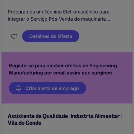
Procuramos um Técnico Eletromecânico para
integrar o Serviço Pós-Venda de maquinaria
destinada à indústria alimentar, nas áreas de
processamento e embalagem.
Detalhes da Oferta
A função inclui assistência técnica, instalação,
manutenção e reparação de equipamentos, bem
como formação de clientes e acompanhamento
Registe-se para receber ofertas de Engineering
técnico pós-venda.
Manufacturing por email assim que surgirem
Criar alerta de emprego
Assistente de Qualidade | Indústria Alimentar |
Vila do Conde