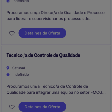
Indefinido
Procuramos um/a Diretor/a de Qualidade e Processo
para liderar e supervisionar os processos de
qualidade no setor de FMCG, garantindo a
conformidade com padrões rigorosos. O/A
Detalhes da Oferta
candidato/a ideal terá experiência na gestão de
equipas e no desenvolvimento de sistemas de
qualidade em ambientes de Engenharia e
Fabricação.
Técnico /a de Controle de Qualidade
Setúbal
Indefinido
Procuramos um/a Técnico/a de Controle de
Qualidade para integrar uma equipa no setor FMCG,
na área de Engenharia e Manufatura. Este
profissional será responsável por assegurar que os
Detalhes da Oferta
padrões de qualidade são mantidos ao longo de