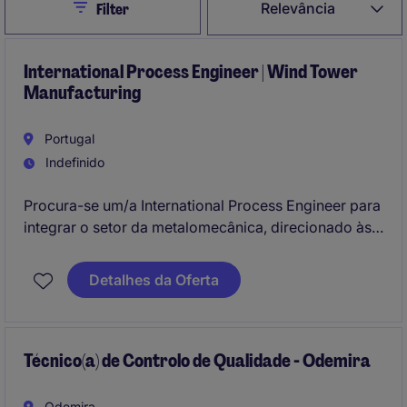
Close
Relevância
Filter
International Process Engineer | Wind Tower
Manufacturing
Portugal
Indefinido
Procura-se um/a International Process Engineer para
integrar o setor da metalomecânica, direcionado às
energias renovávies. O/A profissional será
responsável por otimizar processos industriais, com
Detalhes da Oferta
foco em eficiência e inovação tecnológica em várias
fábricas do grupo.
Técnico(a) de Controlo de Qualidade - Odemira
Odemira