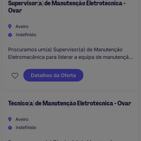
Supervisor(a) de Manutenção Eletrotécnica -
Ovar
Aveiro
Indefinido
Procuramos um(a) Supervisor(a) de Manutenção
Eletromecânica para liderar a equipa de manutenção
e assegurar a implementação de uma estratégia de
manutenção preventiva e corretiva eficaz. Esta
Detalhes da Oferta
função terá um papel determinante na organização
dos processos, na gestão da equipa e na otimização
do desempenho dos equipamentos industriais.
Técnico(a) de Manutenção Eletrotécnica - Ovar
Aveiro
Indefinido