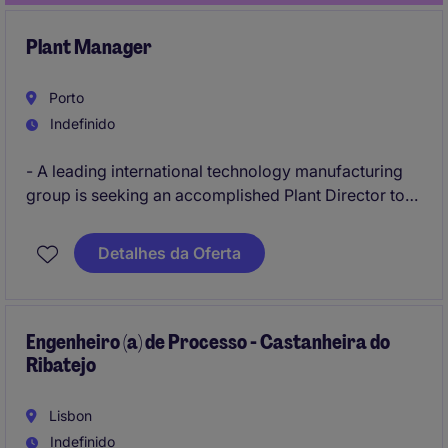
Plant Manager
Porto
Indefinido
- A leading international technology manufacturing
group is seeking an accomplished Plant Director to
lead one of its strategic production facilities in
Southern Europe.
Detalhes da Oferta
- This executive role offers the opportunity to drive
operational excellence, lead large-scale
manufacturing activities, and contribute directly to
Engenheiro (a) de Processo - Castanheira do
Ribatejo
the continued growth and transformation of a global
industrial organisation.
Lisbon
Indefinido