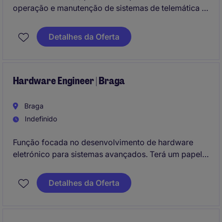
operação e manutenção de sistemas de telemática e
infraestruturas tecnológicas. A função combina
gestão técnica, liderança operacional e contribuição
Detalhes da Oferta
para a evolução contínua de sistemas e soluções
tecnológicas.
Hardware Engineer | Braga
Braga
Indefinido
Função focada no desenvolvimento de hardware
eletrónico para sistemas avançados. Terá um papel
ativo no desenho, validação e melhoria de
componentes críticos em ambientes tecnológicos
Detalhes da Oferta
exigentes.