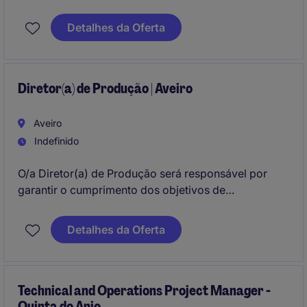
assegurando o cumprimento dos objetivos de
produção, qualidade e segurança. A função implica
Detalhes da Oferta
trabalho em regime de turnos rotativos e forte
proximidade ao chão de fábrica.
Diretor(a) de Produção | Aveiro
Aveiro
Indefinido
O/a Diretor(a) de Produção será responsável por
garantir o cumprimento dos objetivos de
produtividade, qualidade e eficiência operacional da
unidade industrial. Terá um papel central na liderança
Detalhes da Oferta
de equipas, melhoria contínua e desenvolvimento de
projetos de industrialização e investimento.
Technical and Operations Project Manager -
Quinta do Anjo