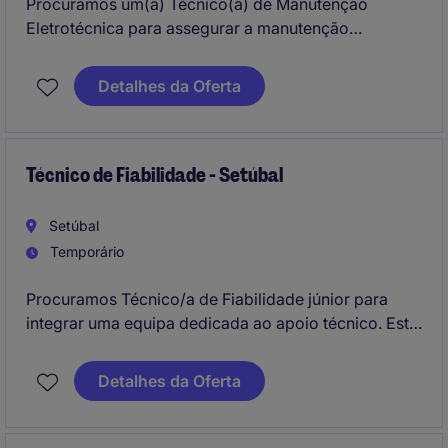
Procuramos um(a) Técnico(a) de Manutenção
Eletrotécnica para assegurar a manutenção
preventiva e corretiva dos equipamentos industriais
de uma unidade produtiva. Esta função combina
Detalhes da Oferta
competências elétricas e mecânicas, contribuindo
para a fiabilidade dos equipamentos e continuidade
da operação.
Técnico de Fiabilidade - Setúbal
Setúbal
Temporário
Procuramos Técnico/a de Fiabilidade júnior para
integrar uma equipa dedicada ao apoio técnico. Este
profissional dará suporte na gestão e
acompanhamento dos processos de fiabilidade,
Detalhes da Oferta
contribuindo para a realização de análises técnicas e
para a melhoria contínua das operações