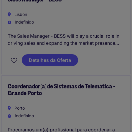
Lisbon
Indefinido
The Sales Manager - BESS will play a crucial role in
driving sales and expanding the market presence
within the Energy & Natural Resources sector. This
position is based in Lisbon and requires a strategic
Detalhes da Oferta
mindset and a focus on delivering results in the
energy sector.
Coordenador(a) de Sistemas de Telemática -
Grande Porto
Porto
Indefinido
Procuramos um(a) profissional para coordenar a