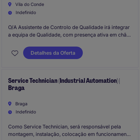
Vila do Conde
Indefinido
O/A Assistente de Controlo de Qualidade irá integrar
a equipa de Qualidade, com presença ativa em chão
de fábrica, assegurando o cumprimento dos
requisitos de Qualidade e Segurança Alimentar. A
Detalhes da Oferta
função envolve o acompanhamento de processos
produtivos, controlo de boas práticas e suporte às
atividades do departamento.
Service Technician (Industrial Automation) |
Braga
Braga
Indefinido
Como Service Technician, será responsável pela
montagem, instalação, colocação em funcionamento