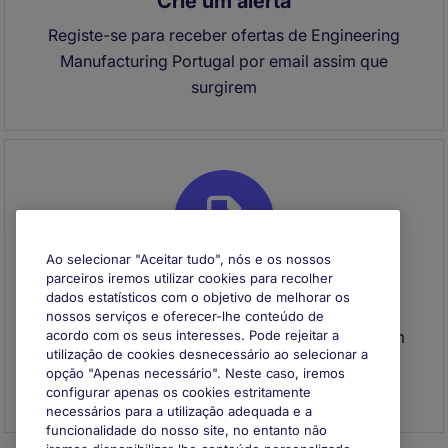
Crie um alerta
Registe-se para receber ofertas de Engineering
Manufacturing Portugal por email assim que
surgirem
Ao selecionar "Aceitar tudo", nós e os nossos
parceiros iremos utilizar cookies para recolher
dados estatísticos com o objetivo de melhorar os
Envie o seu CV
nossos serviços e oferecer-lhe conteúdo de
Envie o seu CV para se registar e entraremos em
acordo com os seus interesses. Pode rejeitar a
utilização de cookies desnecessário ao selecionar a
contacto consigo quando surgir uma
opção "Apenas necessário". Neste caso, iremos
oportunidade que se adeque ao seu perfil
configurar apenas os cookies estritamente
necessários para a utilização adequada e a
funcionalidade do nosso site, no entanto não