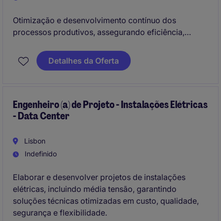
Otimização e desenvolvimento contínuo dos
processos produtivos, assegurando eficiência,
qualidade e alinhamento com as especificações
técnicas.
Detalhes da Oferta
Lidera a implementação de novos projetos,
equipamentos e métodos de trabalho, colaborando
transversalmente para suportar a industrialização e
Engenheiro (a) de Projeto - Instalações Elétricas
- Data Center
melhoria contínua.
Lisbon
Indefinido
Elaborar e desenvolver projetos de instalações
elétricas, incluindo média tensão, garantindo
soluções técnicas otimizadas em custo, qualidade,
segurança e flexibilidade.