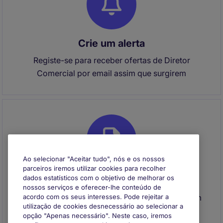
Crie um alerta
Registe-se para receber ofertas de Diretor
Comercial por email assim que surgirem
Ao selecionar "Aceitar tudo", nós e os nossos
parceiros iremos utilizar cookies para recolher
dados estatísticos com o objetivo de melhorar os
Envie o seu CV
nossos serviços e oferecer-lhe conteúdo de
Envie o seu CV para se registar e entraremos em
acordo com os seus interesses. Pode rejeitar a
utilização de cookies desnecessário ao selecionar a
contacto consigo quando surgir uma
opção "Apenas necessário". Neste caso, iremos