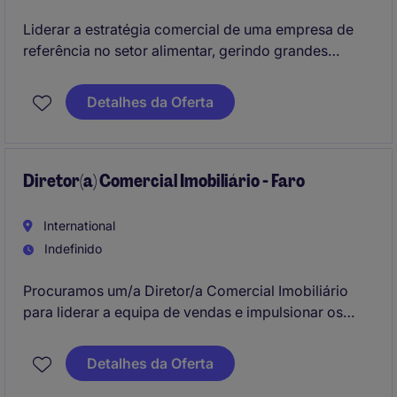
Liderar a estratégia comercial de uma empresa de
referência no setor alimentar, gerindo grandes
contas, canais de retalho e Horeca, bem como uma
equipa comercial de elevada dimensão. Será
Detalhes da Oferta
responsável por impulsionar o crescimento do
negócio através da definição de planos comerciais,
gestão de desempenho e desenvolvimento de novas
oportunidades de mercado.
Diretor(a) Comercial Imobiliário - Faro
International
Indefinido
Procuramos um/a Diretor/a Comercial Imobiliário
para liderar a equipa de vendas e impulsionar os
resultados no setor imobiliário. Será responsável por
garantir a excelência no desempenho comercial e no
Detalhes da Oferta
cumprimento de objetivos estratégicos.