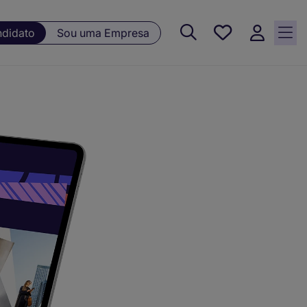
Guardar, 0
ndidato
Sou uma Empresa
Oportunidades
guardadas