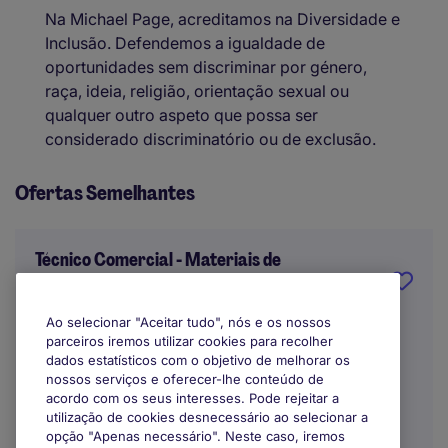
Na Michael Page, acreditamos na Diversidade e
Inclusão. Defendemos a igualdade de
oportunidades sem discriminar por género,
raça, ideia, religião, orientação sexual ou
qualquer outro aspeto que possa ser
considerado discriminatório ou de exclusão.
Ofertas Semelhantes
Técnico Comercial - Materiais de
Construção
Ao selecionar "Aceitar tudo", nós e os nossos
Lisbon
parceiros iremos utilizar cookies para recolher
dados estatísticos com o objetivo de melhorar os
Temporário
nossos serviços e oferecer-lhe conteúdo de
acordo com os seus interesses. Pode rejeitar a
Trabalho Remoto / Híbrido
utilização de cookies desnecessário ao selecionar a
opção "Apenas necessário". Neste caso, iremos