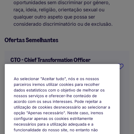
oportunidades sem discriminar por género,
raça, ideia, religião, orientação sexual ou
qualquer outro aspeto que possa ser
considerado discriminatório ou de exclusão.
Ofertas Semelhantes
CTO - Chief Transformation Officer
Porto
Ao selecionar "Aceitar tudo", nós e os nossos
parceiros iremos utilizar cookies para recolher
Indefinido
dados estatísticos com o objetivo de melhorar os
nossos serviços e oferecer-lhe conteúdo de
EUR60.000 - EUR80.000 por ano
acordo com os seus interesses. Pode rejeitar a
utilização de cookies desnecessário ao selecionar a
Trabalho Remoto / Híbrido
opção "Apenas necessário". Neste caso, iremos
configurar apenas os cookies estritamente
necessários para a utilização adequada e a
funcionalidade do nosso site, no entanto não