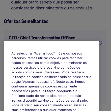
qualquer outro aspeto que possa ser
considerado discriminatório ou de exclusão.
Ofertas Semelhantes
CTO - Chief Transformation Officer
Porto
Ao selecionar "Aceitar tudo", nós e os nossos
parceiros iremos utilizar cookies para recolher
Indefinido
dados estatísticos com o objetivo de melhorar os
nossos serviços e oferecer-lhe conteúdo de
EUR60.000 - EUR80.000 por ano
acordo com os seus interesses. Pode rejeitar a
utilização de cookies desnecessário ao selecionar a
Trabalho Remoto / Híbrido
opção "Apenas necessário". Neste caso, iremos
configurar apenas os cookies estritamente
necessários para a utilização adequada e a
funcionalidade do nosso site, no entanto não
iremos disponibilizar-lhe conteúdo personalizado.
Pode retirar o seu consentimento ou atualizar as
suas preferências s qualquer momento ao