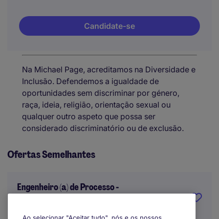
Candidate-se
Na Michael Page, acreditamos na Diversidade e
Inclusão. Defendemos a igualdade de
oportunidades sem discriminar por género,
raça, ideia, religião, orientação sexual ou
qualquer outro aspeto que possa ser
considerado discriminatório ou de exclusão.
Ofertas Semelhantes
Engenheiro (a) de Processo -
Castanheira do Ribatejo
Ao selecionar "Aceitar tudo", nós e os nossos