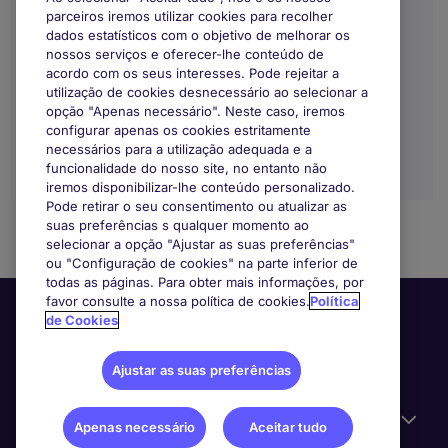
Lisbon
parceiros iremos utilizar cookies para recolher
dados estatísticos com o objetivo de melhorar os
Indefinido
nossos serviços e oferecer-lhe conteúdo de
acordo com os seus interesses. Pode rejeitar a
utilização de cookies desnecessário ao selecionar a
opção "Apenas necessário". Neste caso, iremos
configurar apenas os cookies estritamente
necessários para a utilização adequada e a
funcionalidade do nosso site, no entanto não
iremos disponibilizar-lhe conteúdo personalizado.
Pode retirar o seu consentimento ou atualizar as
suas preferências s qualquer momento ao
selecionar a opção "Ajustar as suas preferências"
ou "Configuração de cookies" na parte inferior de
todas as páginas. Para obter mais informações, por
favor consulte a nossa política de cookies.
Política
de Cookies
Ajustar as suas preferências
Informação Útil
Apenas necessário
Aceitar tudo