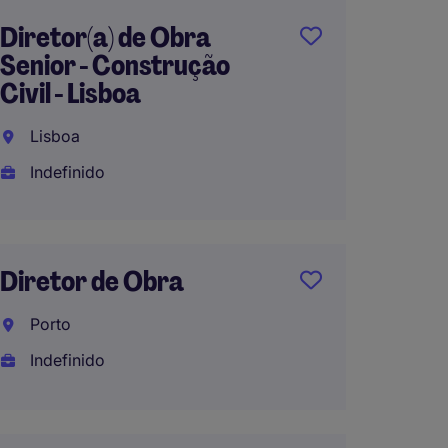
Diretor(a) de Obra
Direto
Senior - Construção
Melide
Civil - Lisboa
Setúba
Lisboa
Indefi
Indefinido
Gestor
Diretor de Obra
Técnico
Porto
Lisbo
Indefinido
Indefi