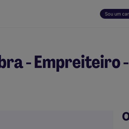
Sou um ca
bra - Empreiteiro -
O