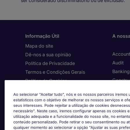
ser considerado discriminatório ou de exclusão.
Informação Útil
A nossa
Mapa do site
Account
Dê-nos a sua opinião
Audit
Política de Privacidade
Banking 
Termos e Condições Gerais
Constru
Política de Cookies
Consult
O nosso canal de denúncias
Ao selecionar "Aceitar tudo", nós e os nossos parceiros iremos u
Custome
Países/Regiões
estatísticos com o objetivo de melhorar os nossos serviços e o
seus interesses. Pode rejeitar a utilização de cookies desneces
Digital
necessário". Neste caso, iremos configurar apenas os cookies e
Enginee
utilização adequada e a funcionalidade do nosso site, no entanto
conteúdo personalizado. Pode retirar o seu consentimento ou atu
Facilit
qualquer momento ao selecionar a opção "Ajustar as suas prefe