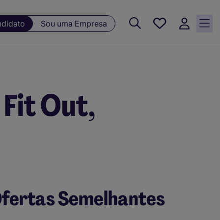
Guardar, 0
ndidato
Sou uma Empresa
Oportunidades
guardadas
 Fit Out,
fertas Semelhantes