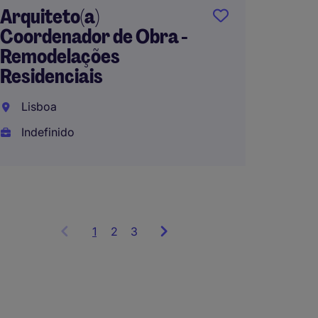
Orçame
Arquiteto(a)
Coordenador de Obra -
Lisbo
Remodelações
Residenciais
Indefi
Lisboa
Indefinido
1
Showing
2
3
items
1
to
3
of