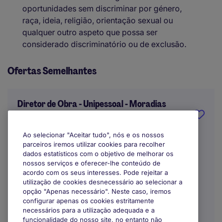
oportunidades sem discriminar por género,
raça, ideia, religião, orientação sexual ou
qualquer outro aspeto que possa ser
considerado discriminatório ou de exclusão.
Ofertas Semelhantes
Diretor de Obra - Unipessoal - Moradias
- Alcochete
Ao selecionar "Aceitar tudo", nós e os nossos
Alcochete
parceiros iremos utilizar cookies para recolher
dados estatísticos com o objetivo de melhorar os
Indefinido
nossos serviços e oferecer-lhe conteúdo de
acordo com os seus interesses. Pode rejeitar a
utilização de cookies desnecessário ao selecionar a
opção "Apenas necessário". Neste caso, iremos
configurar apenas os cookies estritamente
necessários para a utilização adequada e a
funcionalidade do nosso site, no entanto não