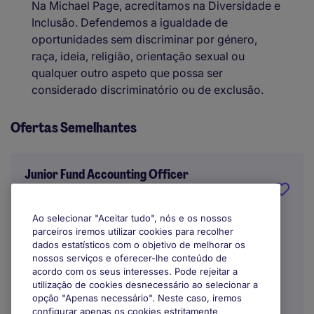
Na Michael Page, acreditamos na Diversidade e
Inclusão. Defendemos a igualdade de
oportunidades sem discriminar por género,
raça, ideia, religião, orientação sexual ou
qualquer outro aspeto que possa ser
considerado discriminatório ou de exclusão.
Ofertas Semelhantes
Junior Fund Accounting Officer
Porto
Ao selecionar "Aceitar tudo", nós e os nossos
parceiros iremos utilizar cookies para recolher
Indefinido
dados estatísticos com o objetivo de melhorar os
nossos serviços e oferecer-lhe conteúdo de
Trabalho Remoto / Híbrido
acordo com os seus interesses. Pode rejeitar a
utilização de cookies desnecessário ao selecionar a
opção "Apenas necessário". Neste caso, iremos
configurar apenas os cookies estritamente