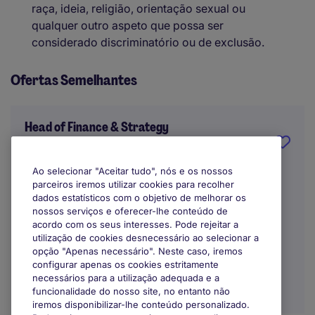
raça, ideia, religião, orientação sexual ou
qualquer outro aspeto que possa ser
considerado discriminatório ou de exclusão.
Ofertas Semelhantes
Head of Finance & Strategy
Lisboa
Ao selecionar "Aceitar tudo", nós e os nossos
parceiros iremos utilizar cookies para recolher
Indefinido
dados estatísticos com o objetivo de melhorar os
nossos serviços e oferecer-lhe conteúdo de
Trabalho Remoto / Híbrido
acordo com os seus interesses. Pode rejeitar a
utilização de cookies desnecessário ao selecionar a
opção "Apenas necessário". Neste caso, iremos
configurar apenas os cookies estritamente
necessários para a utilização adequada e a
funcionalidade do nosso site, no entanto não
iremos disponibilizar-lhe conteúdo personalizado.