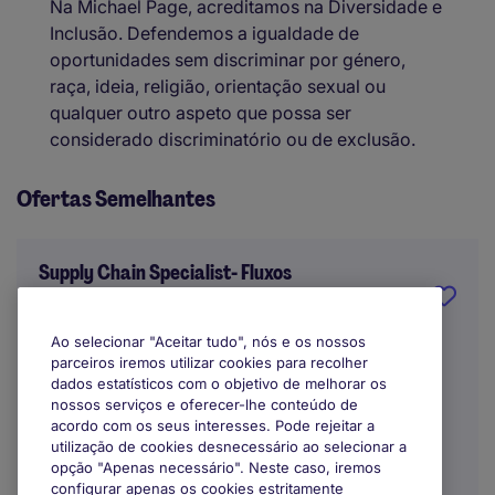
Na Michael Page, acreditamos na Diversidade e
Inclusão. Defendemos a igualdade de
oportunidades sem discriminar por género,
raça, ideia, religião, orientação sexual ou
qualquer outro aspeto que possa ser
considerado discriminatório ou de exclusão.
Ofertas Semelhantes
Supply Chain Specialist- Fluxos
Logísticos | Retalho
Ao selecionar "Aceitar tudo", nós e os nossos
Lisbon
parceiros iremos utilizar cookies para recolher
dados estatísticos com o objetivo de melhorar os
Indefinido
nossos serviços e oferecer-lhe conteúdo de
acordo com os seus interesses. Pode rejeitar a
utilização de cookies desnecessário ao selecionar a
opção "Apenas necessário". Neste caso, iremos
configurar apenas os cookies estritamente